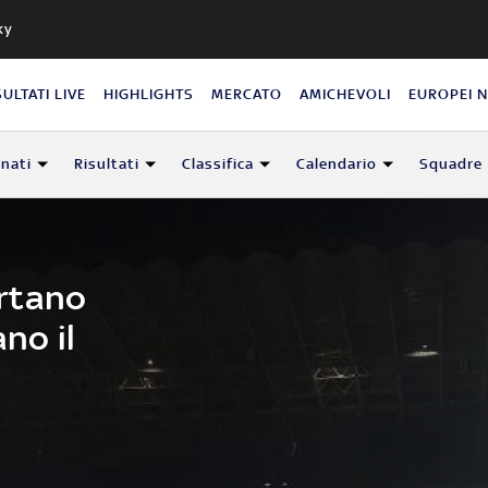
ky
SULTATI LIVE
HIGHLIGHTS
MERCATO
AMICHEVOLI
EUROPEI 
nati
Risultati
Classifica
Calendario
Squadre
rtano
ano il