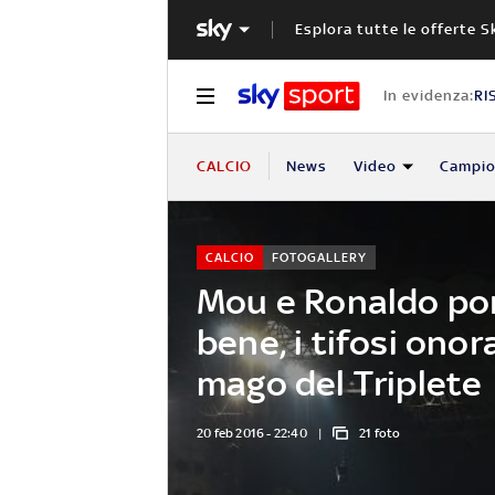
Esplora tutte le offerte S
In evidenza:
RI
CALCIO
News
Video
Campio
CALCIO
FOTOGALLERY
Mou e Ronaldo po
bene, i tifosi onor
mago del Triplete
20 feb 2016 - 22:40
21 foto