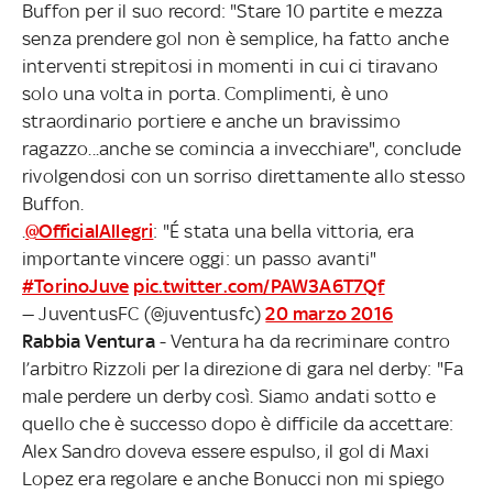
Buffon per il suo record: "Stare 10 partite e mezza
senza prendere gol non è semplice, ha fatto anche
interventi strepitosi in momenti in cui ci tiravano
solo una volta in porta. Complimenti, è uno
straordinario portiere e anche un bravissimo
ragazzo...anche se comincia a invecchiare", conclude
rivolgendosi con un sorriso direttamente allo stesso
Buffon.
.
@OfficialAllegri
: "É stata una bella vittoria, era
importante vincere oggi: un passo avanti"
#TorinoJuve
pic.twitter.com/PAW3A6T7Qf
— JuventusFC (@juventusfc)
20 marzo 2016
Rabbia Ventura
- Ventura ha da recriminare contro
l’arbitro Rizzoli per la direzione di gara nel derby: "Fa
male perdere un derby così. Siamo andati sotto e
quello che è successo dopo è difficile da accettare:
Alex Sandro doveva essere espulso, il gol di Maxi
Lopez era regolare e anche Bonucci non mi spiego