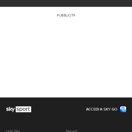
PUBBLICITÀ
ACCEDI A SKY GO
I siti Sky:
Servizi: