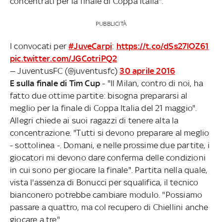
concentrati per la finale di Coppa Italia".
PUBBLICITÀ
I convocati per
#JuveCarpi
:
https://t.co/dSs27IOZ61
pic.twitter.com/JGCotriPQ2
— JuventusFC (@juventusfc)
30 aprile 2016
E sulla finale di Tim Cup
- "Il Milan, contro di noi, ha
fatto due ottime partite: bisogna prepararsi al
meglio per la finale di Coppa Italia del 21 maggio".
Allegri chiede ai suoi ragazzi di tenere alta la
concentrazione. "Tutti si devono preparare al meglio
- sottolinea -. Domani, e nelle prossime due partite, i
giocatori mi devono dare conferma delle condizioni
in cui sono per giocare la finale". Partita nella quale,
vista l'assenza di Bonucci per squalifica, il tecnico
bianconero potrebbe cambiare modulo. "Possiamo
passare a quattro, ma col recupero di Chiellini anche
giocare a tre".