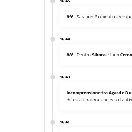
16:45
89'
- Saranno 6 i minuti di recupe
16:44
88'
- Dentro
Sikora
e fuori
Cerno
16:43
Incomprensione tra Agard e Du
di testa il pallone che pesa tant
16:41