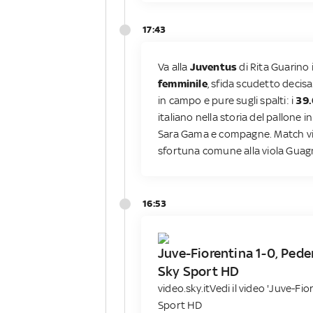
17:43
Va alla
Juventus
di Rita Guarino 
femminile
, sfida scudetto decisa
in campo e pure sugli spalti: i
39.
italiano nella storia del pallone 
Sara Gama e compagne. Match vivo
sfortuna comune alla viola Guagni 
16:53
Juve-Fiorentina 1-0, Peder
Sky Sport HD
video.sky.it
Vedi il video 'Juve-Fio
Sport HD