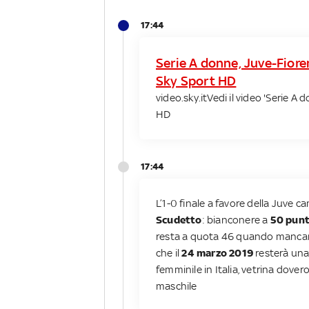
17:44
Serie A donne, Juve-Fioren
Sky Sport HD
video.sky.it
Vedi il video 'Serie A 
HD
17:44
L’1-0 finale a favore della Juve c
Scudetto
: bianconere a
50 punti
resta a quota 46 quando manc
che il
24 marzo 2019
resterà una
femminile in Italia, vetrina dove
maschile