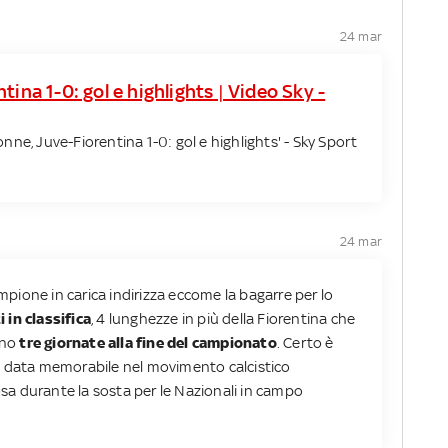
24 mar
tina 1-0: gol e highlights | Video Sky -
donne, Juve-Fiorentina 1-0: gol e highlights' - Sky Sport
24 mar
ampione in carica indirizza eccome la bagarre per lo
 in classifica
, 4 lunghezze in più della Fiorentina che
ano
tre giornate alla fine del campionato
. Certo è
 data memorabile nel movimento calcistico
rosa durante la sosta per le Nazionali in campo