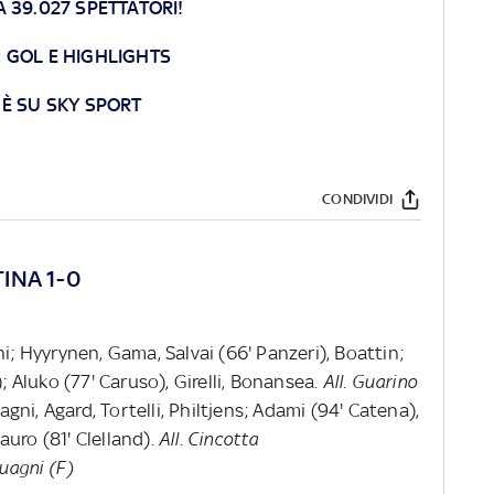
 39.027 SPETTATORI!
 GOL E HIGHLIGHTS
È SU SKY SPORT
CONDIVIDI
INA 1-0
ani; Hyyrynen, Gama, Salvai (66' Panzeri), Boattin;
); Aluko (77' Caruso), Girelli, Bonansea.
All. Guarino
gni, Agard, Tortelli, Philtjens; Adami (94' Catena),
Mauro (81' Clelland).
All. Cincotta
Guagni (F)