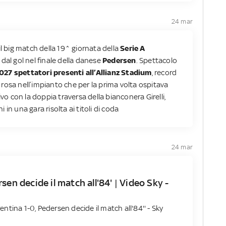
24 mar
il big match della 19^ giornata della
Serie A
 dal gol nel finale della danese
Pedersen
. Spettacolo
027 spettatori presenti all’Allianz Stadium
, record
in rosa nell’impianto che per la prima volta ospitava
 con la doppia traversa della bianconera Girelli,
in una gara risolta ai titoli di coda
24 mar
sen decide il match all'84' | Video Sky -
rentina 1-0, Pedersen decide il match all'84'' - Sky