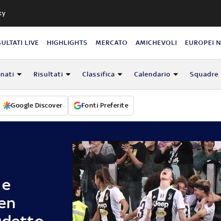
ky
SULTATI LIVE
HIGHLIGHTS
MERCATO
AMICHEVOLI
EUROPEI 
nati
Risultati
Classifica
Calendario
Squadre
Google Discover
Fonti Preferite
 e
sen
udetto