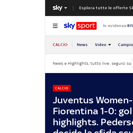
Esplora tutte le offerte S
In evidenza:
RI
CALCIO
News
Video
Campio
News e Highlights, tutto live: seguici su
CALCIO
Juventus Women-
Fiorentina 1-0: gol
highlights. Peder
decide la sfida sc