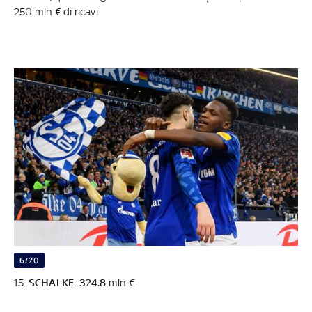
250 mln € di ricavi
6/20
15.
SCHALKE
:
324.8
mln €