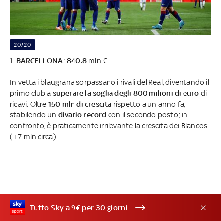
20/20
1.
BARCELLONA
:
840.8
mln €
In vetta i blaugrana sorpassano i rivali del Real, diventando il
primo club a
superare la soglia degli 800 milioni di euro
di
ricavi. Oltre
150 mln di crescita
rispetto a un anno fa,
stabilendo un
divario record
con il secondo posto; in
confronto, è praticamente irrilevante la crescita dei Blancos
(+7 mln circa)
Tutto Sky a 9€ per 30 giorni
TAG: