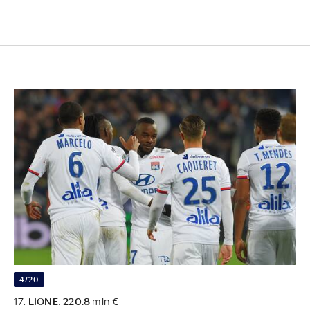
4/20
17.
LIONE
:
220.8
mln €