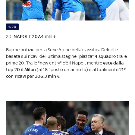
1/20
20.
NAPOLI
:
207.4
mln €
Buone notizie per la Serie A, che nella classifica Deloitte
basata sui ricavi dell'ultima stagine "piazza"
4 squadre
tra le
prime 20. Tra le "new entry" c'è il Napoli, mentre
esce dalla
top 20 il Milan
(al 18° posto un anno fa) e attualmente
21°
con ricavi per 206,3 mln €