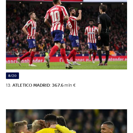
8/20
13.
ATLETICO MADRID
:
367.6
mln €