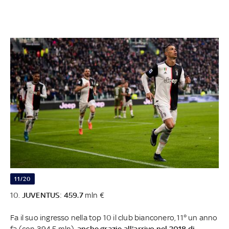
11/20
10.
JUVENTUS
:
459.7
mln €
Fa il suo ingresso nella top 10 il club bianconero, 11° un anno
fa (con 394.5 mln),
anche grazie all'arrivo nel 2018 di