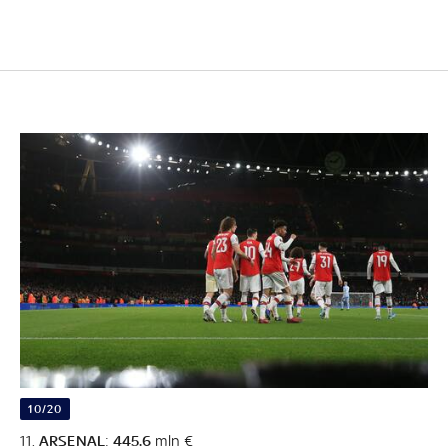
10/20
11.
ARSENAL
:
445.6
mln €