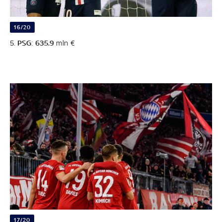
16/20
5.
PSG
:
635.9
mln €
17/20