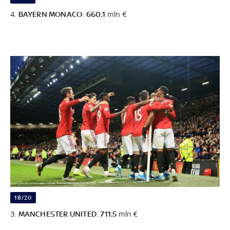
4.
BAYERN MONACO
:
660.1
mln €
18/20
3.
MANCHESTER UNITED
:
711.5
mln €