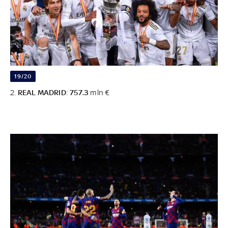
19/20
2.
REAL MADRID
:
757.3
mln €