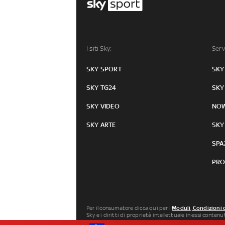
I siti Sky:
Serv
SKY SPORT
SKY
SKY TG24
SKY
SKY VIDEO
NO
SKY ARTE
SKY
SPA
PRO
Per il consumatore clicca qui per i
Moduli, Condizioni 
Sky e i diritti di proprietà intellettuale in essi conten
Milano P.IVA 04619241005. SkyTG24: ISSN 3035-1537 e