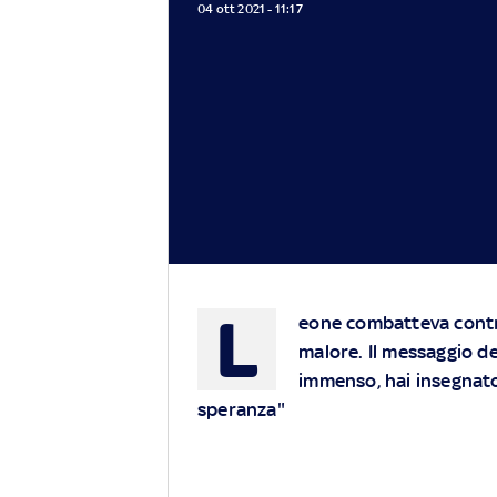
04 ott 2021 - 11:17
L
eone combatteva contr
malore. Il messaggio de
immenso, hai insegnato 
speranza"