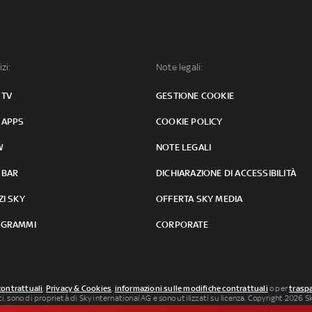
izi:
Note legali:
 TV
GESTIONE COOKIE
 APPS
COOKIE POLICY
W
NOTE LEGALI
 BAR
DICHIARAZIONE DI ACCESSIBILITÀ
ZI SKY
OFFERTA SKY MEDIA
GRAMMI
CORPORATE
contrattuali
,
Privacy & Cookies
,
informazioni sulle modifiche contrattuali
o per
traspa
uti, sono di proprietà di Sky international AG e sono utilizzati su licenza. Copyright 2026 Sky
 SkySport: ISSN 3035-1545.
Segnalazione Abusi