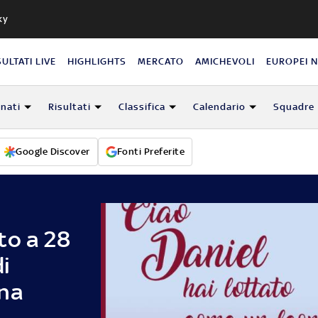
ky
SULTATI LIVE
HIGHLIGHTS
MERCATO
AMICHEVOLI
EUROPEI 
nati
Risultati
Classifica
Calendario
Squadre
Google Discover
Fonti Preferite
to a 28
di
ina