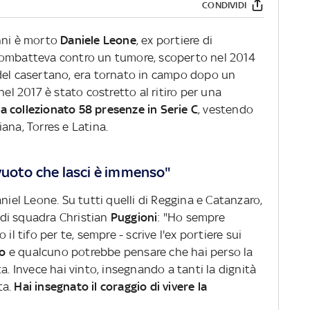
CONDIVIDI
nni è morto
Daniele Leone
, ex portiere di
combatteva contro un tumore, scoperto nel 2014
del casertano, era tornato in campo dopo un
nel 2017 è stato costretto al ritiro per una
ha collezionato 58 presenze in Serie C
, vestendo
ana, Torres e Latina.
vuoto che lasci è immenso"
niel Leone. Su tutti quelli di Reggina e Catanzaro,
di squadra Christian
Puggioni
: "Ho sempre
il tifo per te, sempre - scrive l'ex portiere sui
so
e qualcuno potrebbe pensare che hai perso la
a. Invece hai vinto, insegnando a tanti la dignità
ta.
Hai insegnato il coraggio di vivere la