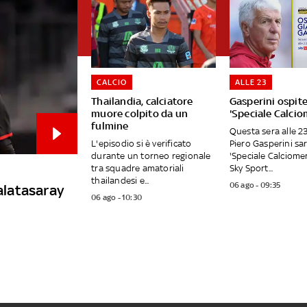
CALCIO
ALLE 23
Thailandia, calciatore
Gasperini ospite
muore colpito da un
'Speciale Calcio
fulmine
Questa sera alle 2
L'episodio si è verificato
Piero Gasperini sar
durante un torneo regionale
'Speciale Calciome
tra squadre amatoriali
Sky Sport...
thailandesi e...
06 ago - 09:35
Galatasaray
06 ago - 10:30