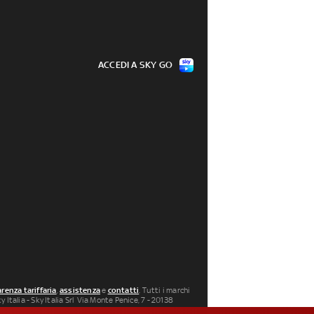
ACCEDI A SKY GO
renza tariffaria
,
assistenza
e
contatti
. Tutti i marchi
 Italia - Sky Italia Srl Via Monte Penice, 7 - 20138