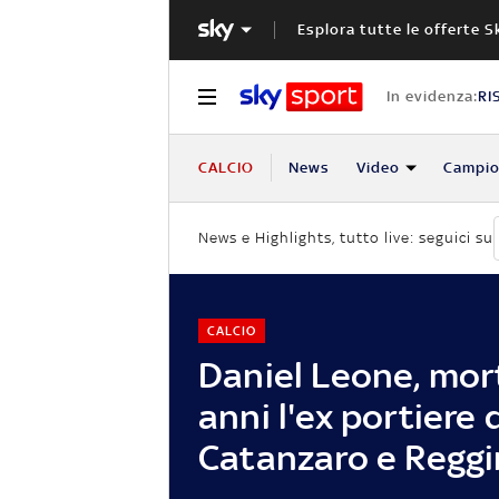
Esplora tutte le offerte S
In evidenza:
RI
CALCIO
News
Video
Campio
News e Highlights, tutto live: seguici su
CALCIO
Daniel Leone, mor
anni l'ex portiere 
Catanzaro e Regg