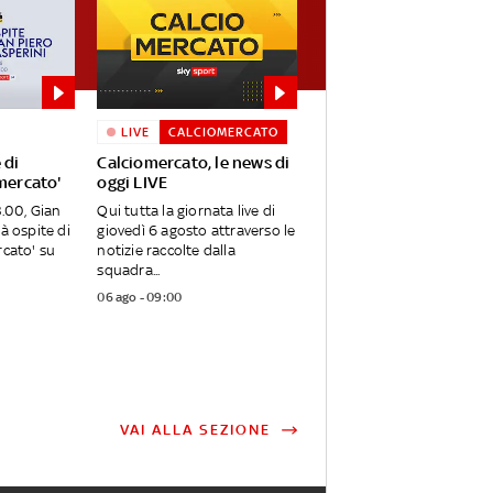
LIVE
CALCIOMERCATO
 di
Calciomercato, le news di
mercato'
oggi LIVE
3.00, Gian
Qui tutta la giornata live di
à ospite di
giovedì 6 agosto attraverso le
rcato' su
notizie raccolte dalla
squadra...
06 ago - 09:00
VAI ALLA SEZIONE