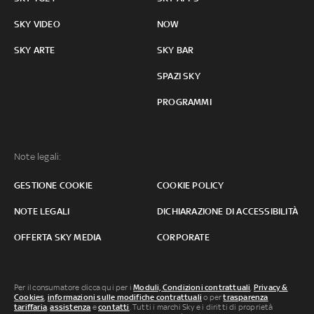
SKY VIDEO
NOW
SKY ARTE
SKY BAR
SPAZI SKY
PROGRAMMI
Note legali:
GESTIONE COOKIE
COOKIE POLICY
NOTE LEGALI
DICHIARAZIONE DI ACCESSIBILITÀ
OFFERTA SKY MEDIA
CORPORATE
Per il consumatore clicca qui per i
Moduli, Condizioni contrattuali
,
Privacy &
Cookies
,
informazioni sulle modifiche contrattuali
o per
trasparenza
tariffaria
,
assistenza
e
contatti
. Tutti i marchi Sky e i diritti di proprietà