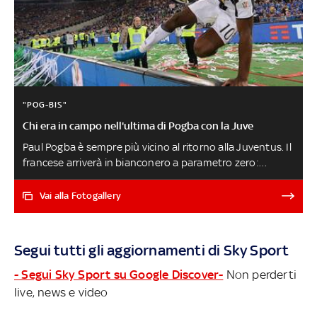
"POG-BIS"
Chi era in campo nell'ultima di Pogba con la Juve
Paul Pogba è sempre più vicino al ritorno alla Juventus. Il
francese arriverà in bianconero a parametro zero:
giovedì 23 giugno il club ha incontrato a Milano Rafaela
Pimenta, agente del calciatore, per limare gli ultimi
Vai alla Fotogallery
dettagli contrattuali. Pogba è così pronto a tornare alla
Juve 6 anni dopo il suo addio: la sua ultima partita in
bianconero è stata la finale di Coppa Italia del 2016 vinta
Segui tutti gli aggiornamenti di Sky Sport
contro il Milan. Ecco chi c'era in campo e cosa fa oggi
POGBA-JUVE, LE NEWS SULL'INCONTRO -
- Segui Sky Sport su Google Discover-
Non perderti
CALCIOMERCATO LIVE
live, news e video