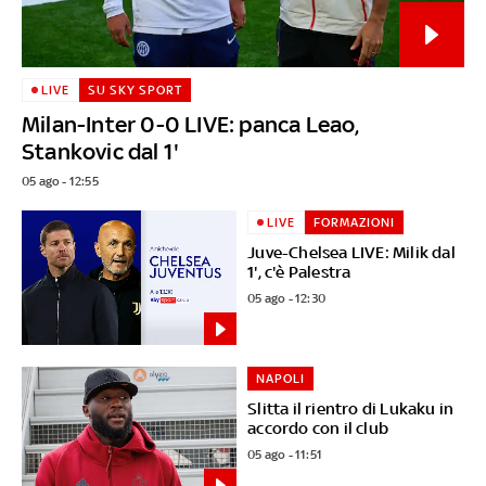
LIVE
SU SKY SPORT
Milan-Inter 0-0 LIVE: panca Leao,
Stankovic dal 1'
05 ago - 12:55
LIVE
FORMAZIONI
Juve-Chelsea LIVE: Milik dal
1', c'è Palestra
05 ago - 12:30
NAPOLI
Slitta il rientro di Lukaku in
accordo con il club
05 ago - 11:51