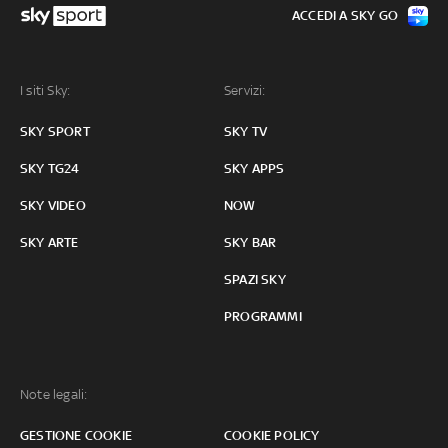
ACCEDI A SKY GO
I siti Sky:
Servizi:
SKY SPORT
SKY TV
SKY TG24
SKY APPS
SKY VIDEO
NOW
SKY ARTE
SKY BAR
SPAZI SKY
PROGRAMMI
Note legali:
GESTIONE COOKIE
COOKIE POLICY