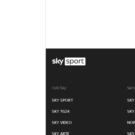
I siti Sky:
Serv
SKY SPORT
SKY
SKY TG24
SKY
SKY VIDEO
NO
SKY ARTE
SKY