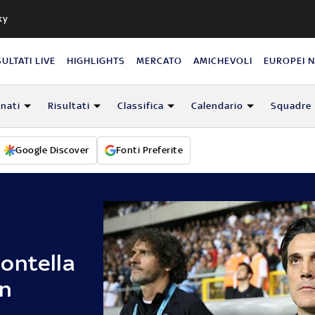
ky
SULTATI LIVE
HIGHLIGHTS
MERCATO
AMICHEVOLI
EUROPEI 
nati
Risultati
Classifica
Calendario
Squadre
Google Discover
Fonti Preferite
-
ontella
in