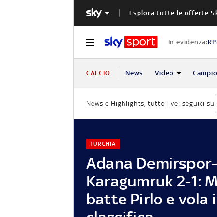
Esplora tutte le offerte S
In evidenza:
RI
CALCIO
News
Video
Campio
News e Highlights, tutto live: seguici su
TURCHIA
Adana Demirspor
Karagumruk 2-1: M
batte Pirlo e vola 
classifica