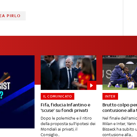
EA PIRLO
IL COMUNICATO
INTER
Fifa, fiducia Infantino e
Brutto colpo per
'scuse' su fondi privati
contusione alla 
Dopo le polemiche e il ritiro
Nel finale dell'ami
della proposta sull'ipotesi dei
Milan e Inter, Yann
Mondiali ai privati, il
Bisseck ha subito 
Consiglio...
contusione alla...