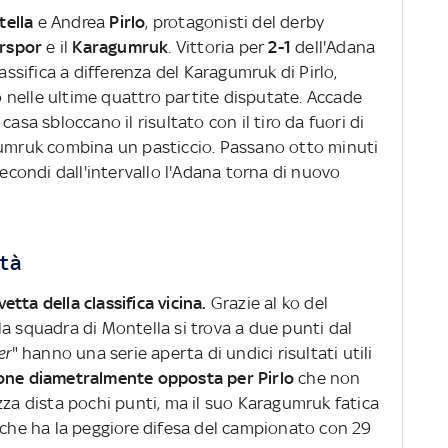
tella
e Andrea
Pirlo
, protagonisti del derby
rspor
e il
Karagumruk
. Vittoria per
2-1
dell'Adana
lassifica a differenza del Karagumruk di Pirlo,
ko nelle ultime quattro partite disputate. Accade
asa sbloccano il risultato con il tiro da fuori di
agumruk combina un pasticcio. Passano otto minuti
secondi dall'intervallo l'Adana torna di nuovo
ltà
vetta della classifica vicina.
Grazie al ko del
a squadra di Montella si trova a due punti dal
er
" hanno una serie aperta di undici risultati utili
one diametralmente opposta per Pirlo
che non
zza dista pochi punti, ma il suo Karagumruk fatica
o che ha la peggiore difesa del campionato con 29