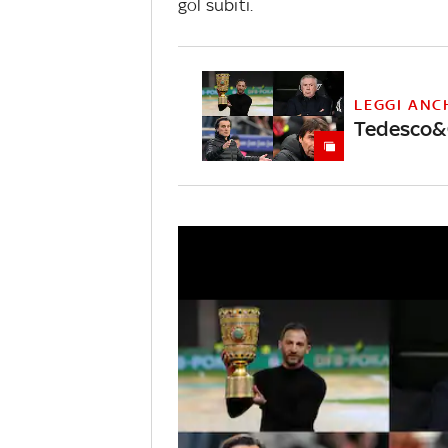
gol subiti.
LEGGI ANC
Tedesco&Co