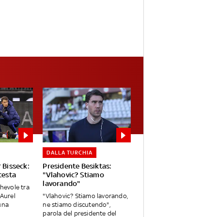
DALLA TURCHIA
 Bisseck:
Presidente Besiktas:
testa
"Vlahovic? Stiamo
lavorando"
chevole tra
 Aurel
"Vlahovic? Stiamo lavorando,
una
ne stiamo discutendo",
parola del presidente del