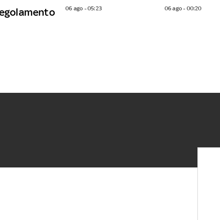
06 ago - 05:23
06 ago - 00:20
 regolamento