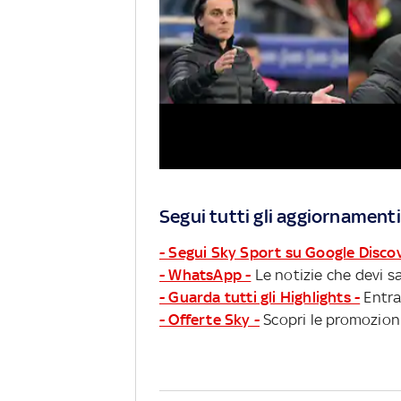
Segui tutti gli aggiornamenti
- Segui Sky Sport su Google Disco
- WhatsApp -
Le notizie che devi sa
- Guarda tutti gli Highlights -
Entra
- Offerte Sky -
Scopri le promozioni