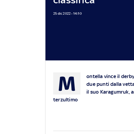
25 dic 2022 - 14:10
M
ontella vince il derb
due punti dalla vetta 
il suo Karagumruk, a
terzultimo