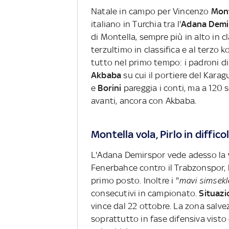
Natale in campo per Vincenzo
Mon
italiano in Turchia tra l'
Adana Demi
di Montella, sempre più in alto in c
terzultimo in classifica e al terzo 
tutto nel primo tempo: i padroni di c
Akbaba
su cui il portiere del Kar
e
Borini
pareggia i conti, ma a 120 
avanti, ancora con Akbaba.
Montella vola, Pirlo in diffico
L'Adana Demirspor vede adesso la
Fenerbahce contro il Trabzonspor, l
primo posto. Inoltre i "
mavi simsekl
consecutivi in campionato.
Situazi
vince dal 22 ottobre. La zona salve
soprattutto in fase difensiva vist