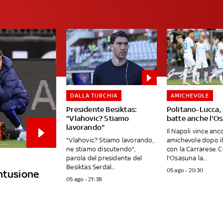
DALLA TURCHIA
AMICHEVOLE
Presidente Besiktas:
Politano-Lucca, 
"Vlahovic? Stiamo
batte anche l'O
lavorando"
Il Napoli vince anc
"Vlahovic? Stiamo lavorando,
amichevole dopo i
ne stiamo discutendo",
con la Carrarese. 
parola del presidente del
l'Osasuna la...
Besiktas Serdal...
05 ago - 20:30
ontusione
05 ago - 21:38