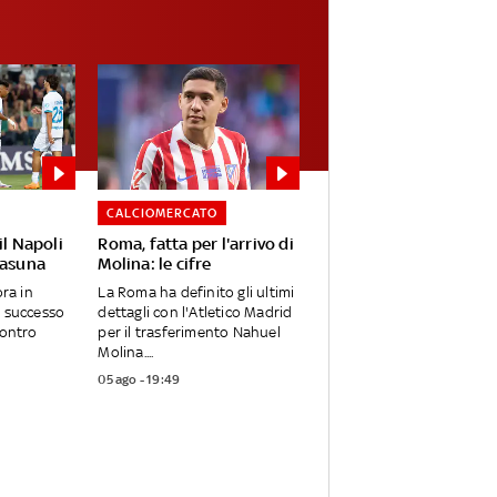
CALCIOMERCATO
il Napoli
Roma, fatta per l'arrivo di
sasuna
Molina: le cifre
ora in
La Roma ha definito gli ultimi
l successo
dettagli con l'Atletico Madrid
Contro
per il trasferimento Nahuel
Molina....
05 ago - 19:49