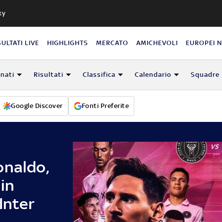
ky
SULTATI LIVE
HIGHLIGHTS
MERCATO
AMICHEVOLI
EUROPEI 
nati
Risultati
Classifica
Calendario
Squadre
Google Discover
Fonti Preferite
onaldo,
 in
Inter