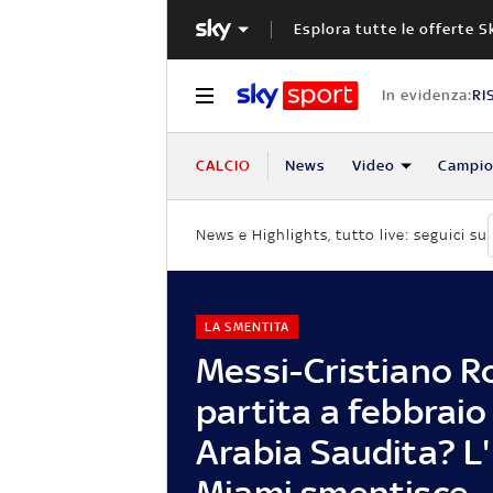
Esplora tutte le offerte S
In evidenza:
RI
CALCIO
News
Video
Campio
News e Highlights, tutto live: seguici su
LA SMENTITA
Messi-Cristiano R
partita a febbraio
Arabia Saudita? L'
Miami smentisce