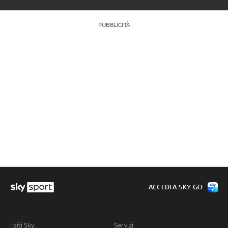
PUBBLICITÀ
ACCEDI A SKY GO
I siti Sky:
Servizi: