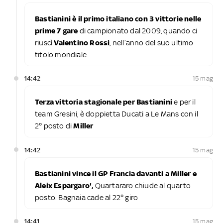
Bastianini è il primo italiano con 3 vittorie nelle
prime 7 gare
di campionato dal 2009, quando ci
riuscì
Valentino Rossi
, nell’anno del suo ultimo
titolo mondiale
14:42
15 mag
Terza vittoria stagionale per Bastianini
e per il
team Gresini, è doppietta Ducati a Le Mans con il
2° posto di
Miller
14:42
15 mag
Bastianini vince il GP Francia davanti a Miller e
Aleix Espargaro',
Quartararo chiude al quarto
posto. Bagnaia cade al 22° giro
14:41
15 mag