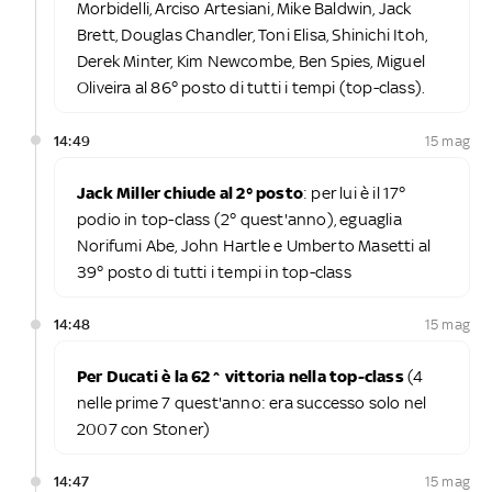
Morbidelli, Arciso Artesiani, Mike Baldwin, Jack
Brett, Douglas Chandler, Toni Elisa, Shinichi Itoh,
Derek Minter, Kim Newcombe, Ben Spies, Miguel
Oliveira al 86° posto di tutti i tempi (top-class).
14:49
15 mag
Jack Miller chiude al 2° posto
: per lui è il 17°
podio in top-class (2° quest'anno), eguaglia
Norifumi Abe, John Hartle e Umberto Masetti al
39° posto di tutti i tempi in top-class
14:48
15 mag
Per Ducati è la 62^ vittoria nella top-class
(4
nelle prime 7 quest'anno: era successo solo nel
2007 con Stoner)
14:47
15 mag