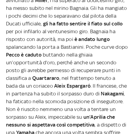
avvicinato a
Miller
, l’ha superato al dodicesimo giro,
ha messo subito nel mirino Bagnaia. Gli ha mangiato
i pochi decimi che lo separavano dal pilota della
Ducati ufficiale,
gli ha fatto sentire il fiato sul collo
per poi infilarlo al ventunesimo giro. Bagnaia ha
risposto con autorità, ma poi
è andato lungo
spalancando la porta a Bastianini. Poche curve dopo
Pecco è caduto
buttando nella ghiaia
un’opportunità d’oro, perché anche un secondo
posto gli avrebbe permesso di recuperare punti in
classifica a
Quartararo
, nel frattempo tenuto a
bada da un coriaceo
Aleix Espargaró
. Il francese, che
in partenza ha subito il sorpasso duro di
Nakagami
,
ha faticato nella scomoda posizione di inseguitore.
Non è riuscito nemmeno una volta a tentare un
sorpasso su Aleix, impeccabile su
un’Aprilia che
nessuno si aspettava così competitiva
, a dispetto di
una
Yamaha
che ancora una volta sembra soffrire