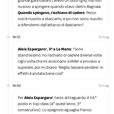
grande gara davanti, avevo un buon grip, ma non
riuscivo a spingere quando stavo dietro Bagnaia.
Quando spingevo, rischiavo di cadere
. Pecco
così è riuscito a staccarmi, e poi non sono riuscito
a difendermi dall'attacco di Bastianini"
14:52
15 mag
Aleix Espargaro', 3° a Le Mans:
"Sono
stanchissimo, ho rischiato di cadere diverse volte.
Ogni volta che mi avvicinano a Miller e provavo a
superare, poi mi dicevo 'Meglio lasciare perdere', in
effetti è andata bene così"
14:50
15 mag
Per
Aleix Espargaro'
, terzo al traguardo, è il 6°
podio in top-class (4° quest'anno, 3°
consecutivo). Lo spagnolo eguaglia Franco