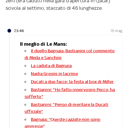
zero (era caduto nella gara d’apertura in Qatar)
scivola al settimo, staccato di 46 lunghezze.
23:46
15 mag
Il meglio di Le Mans:
Il duello Bagnaia-Bastianini col commento
di Meda e Sanchini
La caduta di Bagnaia
Nadia Gresini in lacrime
Ducati a due facce: la festa al box di Miller
Bastianini: "Ho fatto innervosire Pecco, ha
sofferto"
Bastianini: "Penso di meritare la Ducati
ufficiale"
Bagnaia: "Queste cazzate non sono
ammesse"