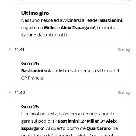
Ultimo giro
Nessuno riesce ad avvicinarsi al leader
Bastianini
,
seguito da
Miller
e
Aleix Espargaro'
, tre moto
italiane davanti a tutti
14:41
15 mag
Giro 26
Bastianini
vola indisturbato verso la vittoria del
GP Francia
14:40
15 mag
Giro 25
I tre piloti in testa, salvo errori, chiuderanno la
gara sul podio:
1° Bastianini, 2° Miller, 3° Aleix
Espargaro'
. Al quarto posto c'è
Quartararo
, ha
un distacco di 4 decimi dal pilota Aprilia, ma il