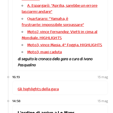
A. Espargarò: "Aprilia, sarebbe un errore
lasciarmi andare"
Quartararo: "Yamaha, è
frustrante: impossibile sorpassare"
Moto2, vince Fernandez. Vietti in cima al
Mondiale. HIGHLIGHTS
Moto3, vince Masia. 4° Foggia. HIGHLIGHTS
Moto3, maxi caduta
di seguito la cronaca della gara a cura di Ivano
Pasqualino
16:19
15 mag
Gli highlights della gara
14:58
15 mag
L'ordine di arrivo a Le Mans