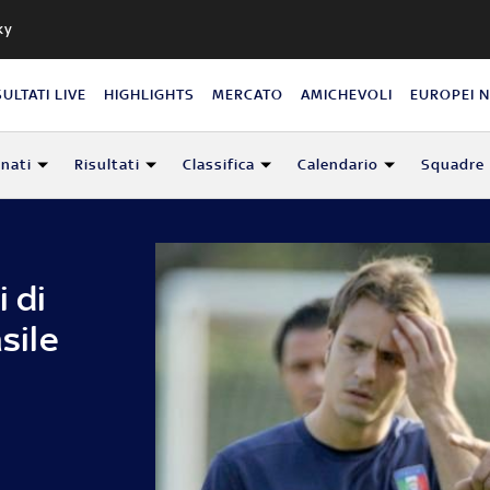
ky
SULTATI LIVE
HIGHLIGHTS
MERCATO
AMICHEVOLI
EUROPEI 
nati
Risultati
Classifica
Calendario
Squadre
 di
sile