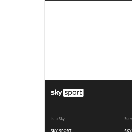
I siti Sky:
Serv
SKY SPORT
SKY