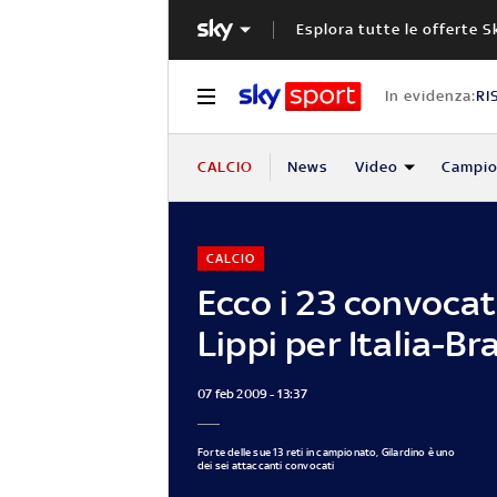
Esplora tutte le offerte S
In evidenza:
RI
CALCIO
News
Video
Campio
CALCIO
Ecco i 23 convocati
Lippi per Italia-Bra
07 feb 2009 - 13:37
Forte delle sue 13 reti in campionato, Gilardino è uno
dei sei attaccanti convocati