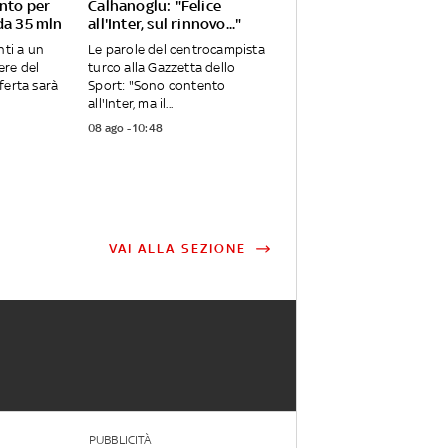
onto per
Calhanoglu: "Felice
da 35 mln
all'Inter, sul rinnovo..."
nti a un
Le parole del centrocampista
iere del
turco alla Gazzetta dello
ferta sarà
Sport: "Sono contento
all'Inter, ma il...
08 ago - 10:48
VAI ALLA SEZIONE
PUBBLICITÀ