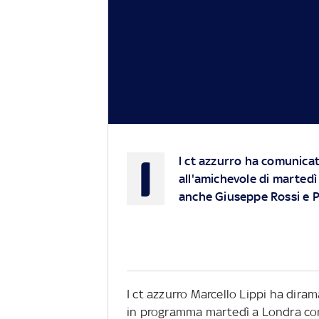
I
l ct azzurro ha comunica
all'amichevole di martedì
anche Giuseppe Rossi e P
I ct azzurro Marcello Lippi ha dira
in programma martedì a Londra contr