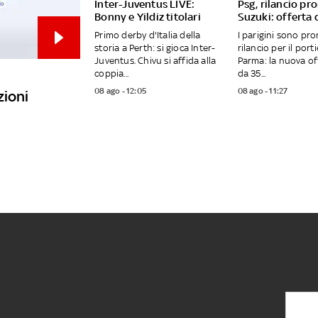
Inter-Juventus LIVE:
Psg, rilancio pr
Bonny e Yildiz titolari
Suzuki: offerta 
Primo derby d'Italia della
I parigini sono pro
storia a Perth: si gioca Inter-
rilancio per il port
Juventus. Chivu si affida alla
Parma: la nuova of
coppia...
da 35...
08 ago - 12:05
08 ago - 11:27
zioni