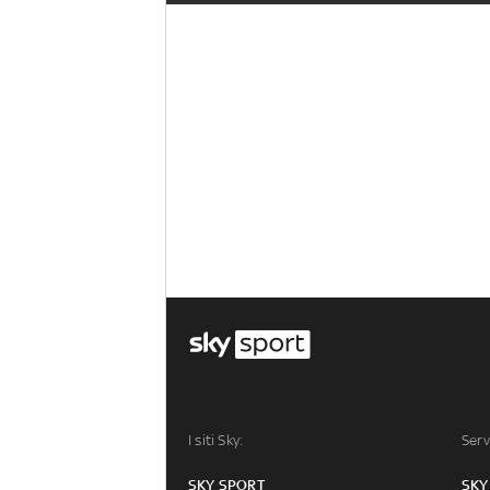
I siti Sky:
Serv
SKY SPORT
SKY