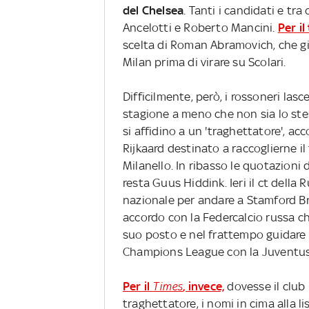
del Chelsea
. Tanti i candidati e tra
Ancelotti e Roberto Mancini.
Per il
scelta di Roman Abramovich, che gi
Milan prima di virare su Scolari.
Difficilmente, però, i rossoneri las
stagione a meno che non sia lo stes
si affidino a un 'traghettatore', a
Rijkaard destinato a raccoglierne i
Milanello. In ribasso le quotazioni
resta Guus Hiddink. Ieri il ct della 
nazionale per andare a Stamford B
accordo con la Federcalcio russa c
suo posto e nel frattempo guidare i
Champions League con la Juventus
Per il
Times
, invece,
dovesse il club 
traghettatore, i nomi in cima alla l