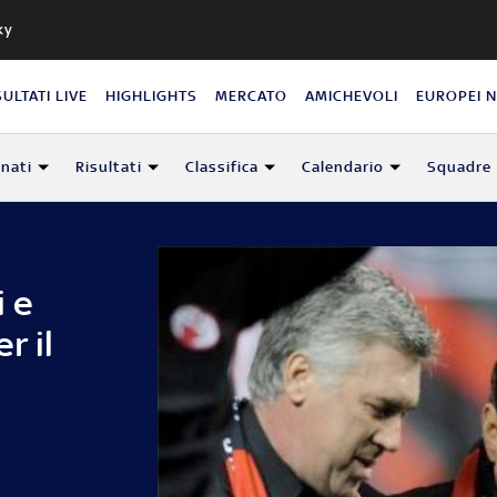
ky
SULTATI LIVE
HIGHLIGHTS
MERCATO
AMICHEVOLI
EUROPEI 
nati
Risultati
Classifica
Calendario
Squadre
i e
r il