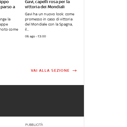
Pippo
Gavi, capelli rosa per la
mparso a
vittoria dei Mondiali
Gavi ha un nuovo look: come
ange la
promesso in caso di vittoria
seppe
del Mondiale con la Spagna,
 noto come
il...
06 ago - 13:00
VAI ALLA SEZIONE
PUBBLICITÀ