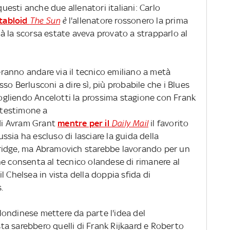
 questi anche due allenatori italiani: Carlo
 tabloid
The Sun
è
l'allenatore rossonero la prima
à la scorsa estate aveva provato a strapparlo al
ceranno andare via il tecnico emiliano a metà
so Berlusconi a dire sì, più probabile che i Blues
ccogliendo Ancelotti la prossima stagione con Frank
l testimone a
 di Avram Grant
mentre per il
Daily Mail
il favorito
Russia ha escluso di lasciare la guida della
ridge, ma Abramovich starebbe lavorando per un
he consenta al tecnico olandese di rimanere al
l Chelsea in vista della doppia sfida di
.
londinese mettere da parte l'idea del
ista sarebbero quelli di Frank Rijkaard e Roberto