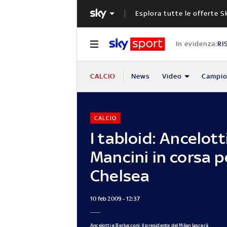
Esplora tutte le offerte S
In evidenza:
RI
CALCIO
News
Video
Campio
CALCIO
I tabloid: Ancelott
Mancini in corsa pe
Chelsea
10 feb 2009 - 12:37
Ancelotti e Berlusconi: il presidente del Milan lascerà