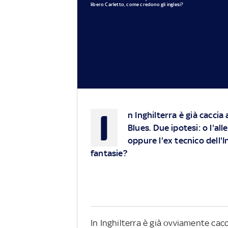
libero Carletto, come credono gli inglesi?
I
n Inghilterra è già caccia
Blues. Due ipotesi: o l'al
oppure l'ex tecnico dell'
fantasie?
In Inghilterra è già ovviamente cac