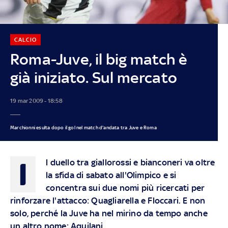
CALCIO
Roma-Juve, il big match è
già iniziato. Sul mercato
19 mar 2009 - 18:58
Marchionni esulta dopo il gol nel match d'andata tra Juve e Roma
I
l duello tra giallorossi e bianconeri va oltre
la sfida di sabato all'Olimpico e si
concentra sui due nomi più ricercati per
rinforzare l'attacco: Quagliarella e Floccari. E non
solo, perché la Juve ha nel mirino da tempo anche
un altro nome: Aquilani