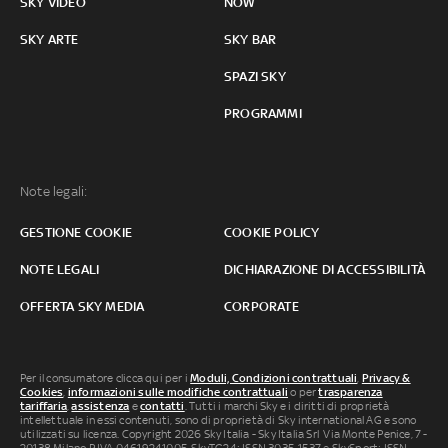
SKY VIDEO
NOW
SKY ARTE
SKY BAR
SPAZI SKY
PROGRAMMI
Note legali:
GESTIONE COOKIE
COOKIE POLICY
NOTE LEGALI
DICHIARAZIONE DI ACCESSIBILITÀ
OFFERTA SKY MEDIA
CORPORATE
Per il consumatore clicca qui per i
Moduli, Condizioni contrattuali
,
Privacy &
Cookies
,
informazioni sulle modifiche contrattuali
o per
trasparenza
tariffaria
,
assistenza
e
contatti
. Tutti i marchi Sky e i diritti di proprietà
intellettuale in essi contenuti, sono di proprietà di Sky international AG e sono
utilizzati su licenza. Copyright 2026 Sky Italia - Sky Italia Srl Via Monte Penice, 7 -