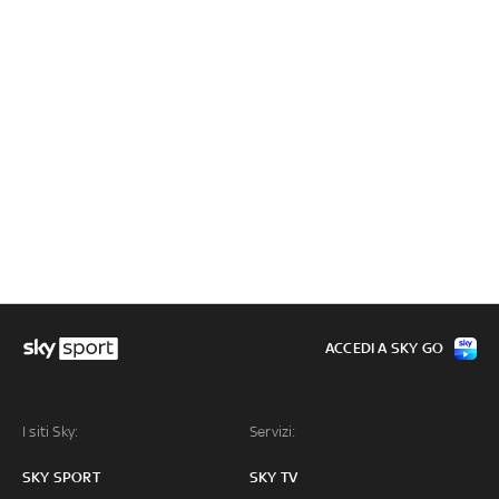
ACCEDI A SKY GO
I siti Sky:
Servizi:
SKY SPORT
SKY TV