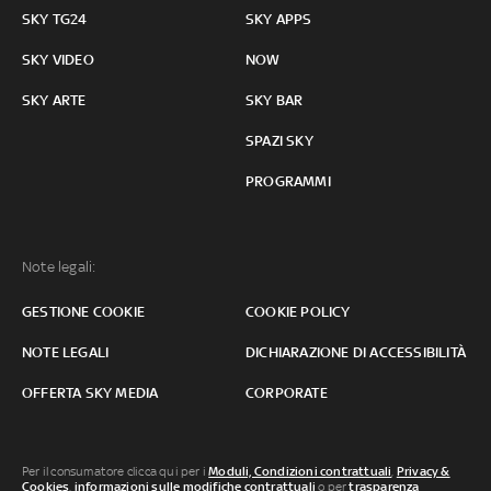
SKY TG24
SKY APPS
SKY VIDEO
NOW
SKY ARTE
SKY BAR
SPAZI SKY
PROGRAMMI
Note legali:
GESTIONE COOKIE
COOKIE POLICY
NOTE LEGALI
DICHIARAZIONE DI ACCESSIBILITÀ
OFFERTA SKY MEDIA
CORPORATE
Per il consumatore clicca qui per i
Moduli, Condizioni contrattuali
,
Privacy &
Cookies
,
informazioni sulle modifiche contrattuali
o per
trasparenza