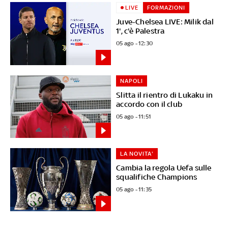
LIVE
FORMAZIONI
Juve-Chelsea LIVE: Milik dal
1', c'è Palestra
05 ago - 12:30
NAPOLI
Slitta il rientro di Lukaku in
accordo con il club
05 ago - 11:51
LA NOVITA'
Cambia la regola Uefa sulle
squalifiche Champions
05 ago - 11:35