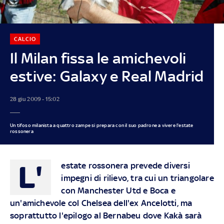
CALCIO
Il Milan fissa le amichevoli
estive: Galaxy e Real Madrid
28 giu 2009 - 15:02
Un tifoso milanista a quattro zampe si prepara con il suo padrone a vivere l'estate
rossonera
L'
estate rossonera prevede diversi
impegni di rilievo, tra cui un triangolare
con Manchester Utd e Boca e
un'amichevole col Chelsea dell'ex Ancelotti, ma
soprattutto l'epilogo al Bernabeu dove Kakà sarà