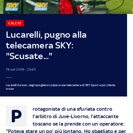
CALCIO
Lucarelli, pugno alla
telecamera SKY:
"Scusate..."
19 set 2009 - 23:45
Lucarelli furioso: negli spogliatoi colpisce una telecamera di SKY Sport e poi chiede
scusa
P
rotagonista di una sfuriata contro
l'arbitro di Juve-Livorno, l'attaccante
toscano se la prende con un operatore:
"Poteva stare un po' più lontano. Ho sbagliato e per