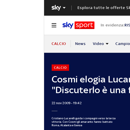
Esplora tutte le offerte S
In evidenza:
RI
CALCIO
News
Video
Campio
CALCIO
Cosmi elogia Lucare
"Discuterlo è una f
22 nov 2009 - 19:42
Cristiano Lucarelli guida i compagni verso la terza
vittoria. Con Cosmi gli amaranto hanno battuto
Roma, Atalanta e Genoa