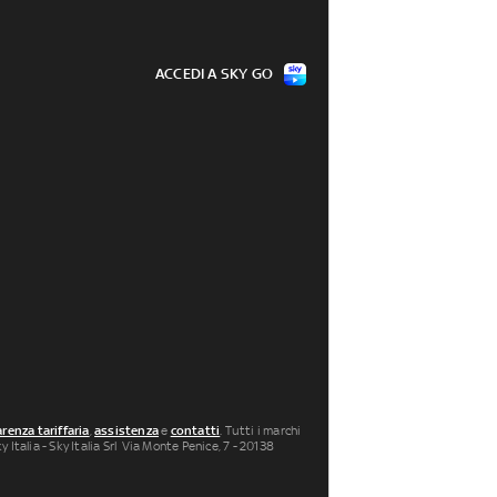
ACCEDI A SKY GO
renza tariffaria
,
assistenza
e
contatti
. Tutti i marchi
 Italia - Sky Italia Srl Via Monte Penice, 7 - 20138