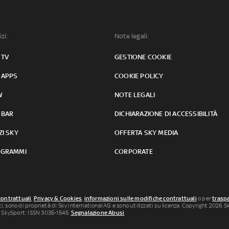
izi:
Note legali:
 TV
GESTIONE COOKIE
 APPS
COOKIE POLICY
W
NOTE LEGALI
 BAR
DICHIARAZIONE DI ACCESSIBILITÀ
ZI SKY
OFFERTA SKY MEDIA
GRAMMI
CORPORATE
contrattuali
,
Privacy & Cookies
,
informazioni sulle modifiche contrattuali
o per
traspa
uti, sono di proprietà di Sky international AG e sono utilizzati su licenza. Copyright 2026 Sky
 SkySport: ISSN 3035-1545.
Segnalazione Abusi