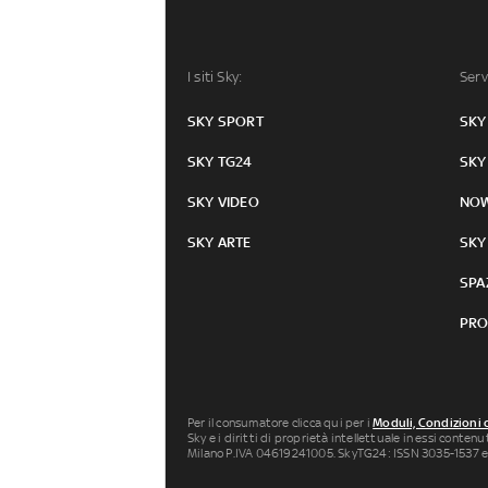
I siti Sky:
Serv
SKY SPORT
SKY
SKY TG24
SKY
SKY VIDEO
NO
SKY ARTE
SKY
SPA
PRO
Per il consumatore clicca qui per i
Moduli, Condizioni 
Sky e i diritti di proprietà intellettuale in essi conten
Milano P.IVA 04619241005. SkyTG24: ISSN 3035-1537 e