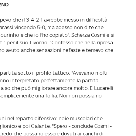
RNO
vo che il 3-4-2-1 avrebbe messo in difficoltà i
 Marassi vincendo 5-0, ma adesso non dite che
ourinho e che io l'ho copiato". Scherza Cosmi e si
" per il suo Livorno. "Confesso che nella ripresa
 ho avuto anche sensazioni nefaste e temevo che
 partita sotto il profilo tattico: "Avevamo molti
hanno interpretato perfettamente la partita.
 so che può migliorare ancora molto. E Lucarelli
è semplicemente una follia. Noi non possiamo
ni nel reparto difensivo: noie muscolari che
ionico e poi Galante. "Spero - conclude Cosmi -
. Credo che possano essere dovuti ai carichi di