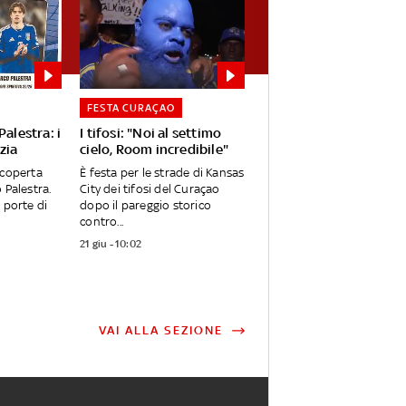
FESTA CURAÇAO
Palestra: i
I tifosi: "Noi al settimo
zia
cielo, Room incredibile"
scoperta
È festa per le strade di Kansas
 Palestra.
City dei tifosi del Curaçao
 porte di
dopo il pareggio storico
contro...
21 giu - 10:02
VAI ALLA SEZIONE