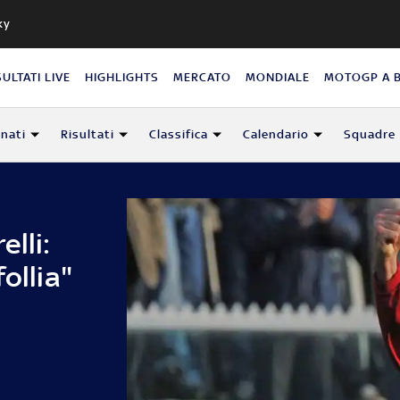
ky
SULTATI LIVE
HIGHLIGHTS
MERCATO
MONDIALE
MOTOGP A 
nati
Risultati
Classifica
Calendario
Squadre
lli:
ollia"