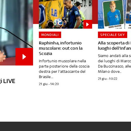
MONDIALI
SPECIALE SKY
Raphinha, infortunio
Alla scoperta di 
muscolare: out con la
luoghi dell'infan
Scozia
Siamo andati alla 
Infortunio muscolare nella
dei luoghi di Marco
parte posteriore della coscia
Da Buccinasco, alle
destra per l'attaccante del
Milano dove...
Brasile....
21 giu - 10:22
i LIVE
21 giu - 14:20