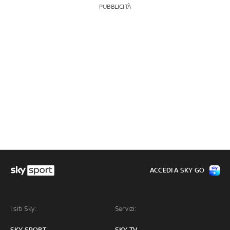
PUBBLICITÀ
ACCEDI A SKY GO
I siti Sky:
Servizi:
SKY SPORT
SKY TV