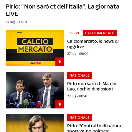
Pirlo: "Non sarò ct dell'Italia". La giornata
LIVE
27 lug - 09:20
LIVE
CALCIOMERCATO
Calciomercato, le news di
oggi live
27 lug - 09:00
NAZIONALE
Pirlo non sarà ct. Maldini-
Leo, rischio dimissioni
27 lug - 00:40
NAZIONALE
Pirlo: "Contratto di natura
sportiva, no politica"