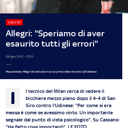
CALCIO
Allegri: "Speriamo di aver
esaurito tutti gli errori"
09 gen 2011 - 17:51
Massimiliano Allegri dà indicazioni ai sui prima della rimonta sull'Udinese
I
l tecnico del Milan cerca di vedere il
bicchiere mezzo pieno dopo il 4-4 di San
Siro contro l'Udinese: "Per come si era
messa è come se avessimo vinto. Un importante
segnale dal punto di vista psicologico". Su Cassano:
"Ha fatto cose importanti". LE FOTO