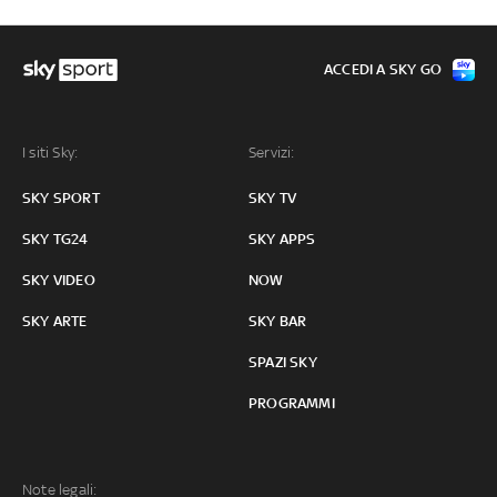
ACCEDI A SKY GO
I siti Sky:
Servizi:
SKY SPORT
SKY TV
SKY TG24
SKY APPS
SKY VIDEO
NOW
SKY ARTE
SKY BAR
SPAZI SKY
PROGRAMMI
Note legali: