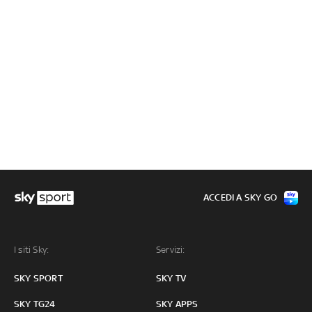
ACCEDI A SKY GO
I siti Sky:
Servizi:
SKY SPORT
SKY TV
SKY TG24
SKY APPS