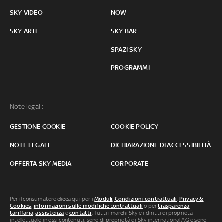
SKY VIDEO
NOW
SKY ARTE
SKY BAR
SPAZI SKY
PROGRAMMI
Note legali:
GESTIONE COOKIE
COOKIE POLICY
NOTE LEGALI
DICHIARAZIONE DI ACCESSIBILITÀ
OFFERTA SKY MEDIA
CORPORATE
Per il consumatore clicca qui per i
Moduli, Condizioni contrattuali
,
Privacy &
Cookies
,
informazioni sulle modifiche contrattuali
o per
trasparenza
tariffaria
,
assistenza
e
contatti
. Tutti i marchi Sky e i diritti di proprietà
intellettuale in essi contenuti, sono di proprietà di Sky international AG e sono