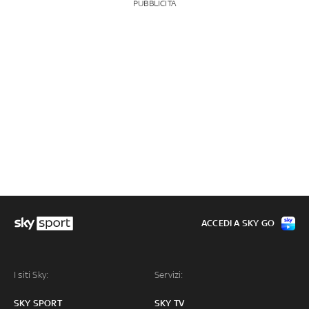
PUBBLICITÀ
ACCEDI A SKY GO
I siti Sky:
Servizi:
SKY SPORT
SKY TV