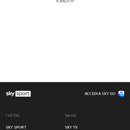
PUBBLICITÀ
ACCEDI A SKY GO
I siti Sky:
Servizi:
SKY SPORT
SKY TV