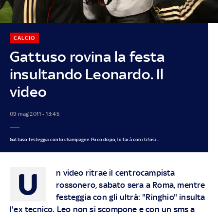
CALCIO
Gattuso rovina la festa
insultando Leonardo. Il
video
09 mag 2011 - 13:45
Gattuso festeggia con lo champagne. Poco dopo, lo farà con i tifosi...
U
n video ritrae il centrocampista
rossonero, sabato sera a Roma, mentre
festeggia con gli ultrà: "Ringhio" insulta
l'ex tecnico. Leo non si scompone e con un sms a