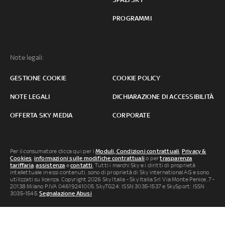
PROGRAMMI
Note legali:
GESTIONE COOKIE
COOKIE POLICY
NOTE LEGALI
DICHIARAZIONE DI ACCESSIBILITÀ
OFFERTA SKY MEDIA
CORPORATE
Per il consumatore clicca qui per i
Moduli, Condizioni contrattuali
,
Privacy &
Cookies
,
informazioni sulle modifiche contrattuali
o per
trasparenza
tariffaria
,
assistenza
e
contatti
. Tutti i marchi Sky e i diritti di proprietà
intellettuale in essi contenuti, sono di proprietà di Sky international AG e sono
utilizzati su licenza. Copyright 2026 Sky Italia - Sky Italia Srl Via Monte Penice, 7 -
20138 Milano P.IVA 04619241005. SkyTG24: ISSN 3035-1537 e SkySport: ISSN
3035-1545.
Segnalazione Abusi