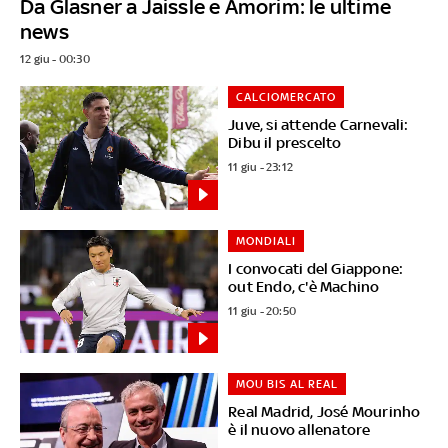
Da Glasner a Jaissle e Amorim: le ultime
news
12 giu - 00:30
CALCIOMERCATO
Juve, si attende Carnevali:
Dibu il prescelto
11 giu - 23:12
MONDIALI
I convocati del Giappone:
out Endo, c'è Machino
11 giu - 20:50
MOU BIS AL REAL
Real Madrid, José Mourinho
è il nuovo allenatore