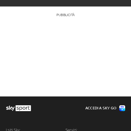
PUBBLICITÀ
ACCEDI A SKY GO
I siti Sky:
Servizi: