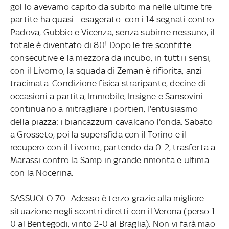
gol lo avevamo capito da subito ma nelle ultime tre
partite ha quasi... esagerato: con i 14 segnati contro
Padova, Gubbio e Vicenza, senza subirne nessuno, il
totale è diventato di 80! Dopo le tre sconfitte
consecutive e la mezzora da incubo, in tutti i sensi,
con il Livorno, la squada di Zeman è rifiorita, anzi
tracimata. Condizione fisica straripante, decine di
occasioni a partita, Immobile, Insigne e Sansovini
continuano a mitragliare i portieri, l'entusiasmo
della piazza: i biancazzurri cavalcano l'onda. Sabato
a Grosseto, poi la supersfida con il Torino e il
recupero con il Livorno, partendo da 0-2, trasferta a
Marassi contro la Samp in grande rimonta e ultima
con la Nocerina.
SASSUOLO 70- Adesso è terzo grazie alla migliore
situazione negli scontri diretti con il Verona (perso 1-
0 al Bentegodi, vinto 2-0 al Braglia). Non vi farà mao