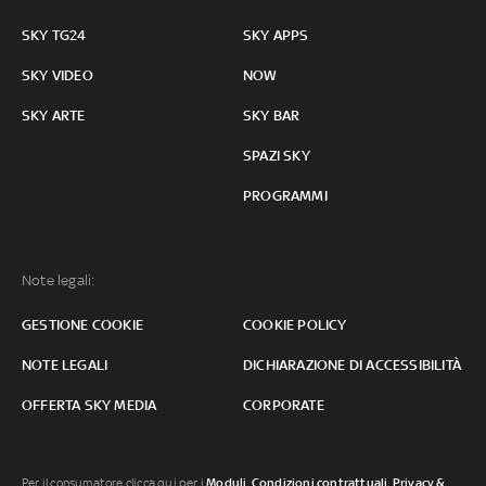
SKY TG24
SKY APPS
SKY VIDEO
NOW
SKY ARTE
SKY BAR
SPAZI SKY
PROGRAMMI
Note legali:
GESTIONE COOKIE
COOKIE POLICY
NOTE LEGALI
DICHIARAZIONE DI ACCESSIBILITÀ
OFFERTA SKY MEDIA
CORPORATE
Per il consumatore clicca qui per i
Moduli, Condizioni contrattuali
,
Privacy &