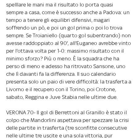
spelllare le mani ma il risultato lo porta quasi
sempre a casa, come è successo anche a Padova: un
tempo a tenere gli equilibri difensivi, magari
soffrendo un pò, e poi un gol prima o poi lo trova
sempre. Se Troianiello (quarto gol subentrando) non
avesse raddoppiato al 90', all'Euganeo avrebbe vinto
per l'ottava volta per 1-0: massimo risultato con il
minimo sforzo? Più o meno. È la squadra che ha
perso di meno e adesso ha ritrovato Sansone, uno
che lì davanti fa la differenza. Il suo calendario
presenta solo un paio di vere difficoltà: la trasferta a
Livorno e il recupero con il Torino, poi Crotone,
sabato, Reggina e Juve Stabia nelle ultime due.
VERONA 70- Il gol di Berrettoni al Granillo è stato il
colpo che Mandorlini aspettava per spezzare la crisi
delle partite in trasferta (tre sconfitte consecutive
nelle ultime tre uscite e una sola vittoria, pur