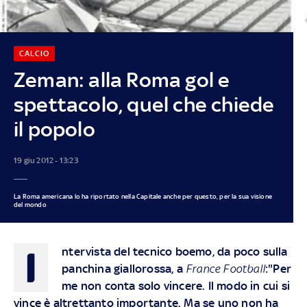
CALCIO
Zeman: alla Roma gol e
spettacolo, quel che chiede
il popolo
19 giu 2012 - 13:23
La Roma americana lo ha riportato nella Capitale anche per questo, per la sua visione
del mondo
I
ntervista del tecnico boemo, da poco sulla
panchina giallorossa, a
France Football
:"Per
me non conta solo vincere. Il modo in cui si
vince è altrettanto importante. Ma se uno non ha