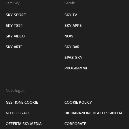
I siti Sky:
Servizi:
SKY SPORT
SKY TV
SKY TG24
SKY APPS
SKY VIDEO
NOW
SKY ARTE
SKY BAR
SPAZI SKY
PROGRAMMI
Note legali:
GESTIONE COOKIE
COOKIE POLICY
NOTE LEGALI
DICHIARAZIONE DI ACCESSIBILITÀ
OFFERTA SKY MEDIA
CORPORATE