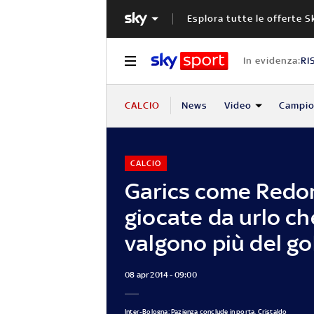
Esplora tutte le offerte S
In evidenza:
RI
CALCIO
News
Video
Campio
CALCIO
Garics come Redo
giocate da urlo ch
valgono più del go
08 apr 2014 - 09:00
Inter-Bologna: Pazienza conclude in porta, Cristaldo