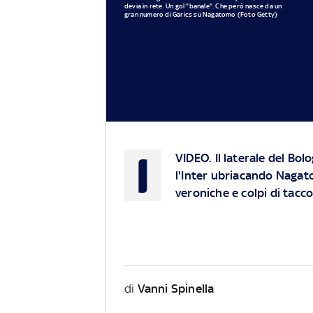
devia in rete. Un gol "banale". Che però nasce da un
gran numero di Garics su Nagatomo (Foto Getty)
I
VIDEO.
Il laterale del Bo
l'Inter ubriacando Nagat
veroniche e colpi di tacco
di
Vanni Spinella