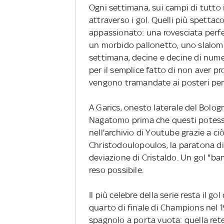
Ogni settimana, sui campi di tutto i
attraverso i gol. Quelli più spettac
appassionato: una rovesciata perfe
un morbido pallonetto, uno slalom t
settimana, decine e decine di numeri
per il semplice fatto di non aver p
vengono tramandate ai posteri perc
A Garics, onesto laterale del Bologn
Nagatomo prima che questi potesse
nell'archivio di Youtube grazie a ci
Christodoulopoulos, la paratona di
deviazione di Cristaldo. Un gol "ba
reso possibile.
Il più celebre della serie resta il 
quarto di finale di Champions nel 1
spagnolo a porta vuota: quella ret