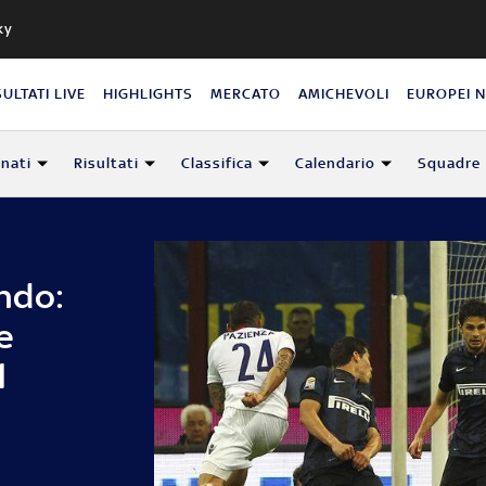
ky
SULTATI LIVE
HIGHLIGHTS
MERCATO
AMICHEVOLI
EUROPEI 
nati
Risultati
Classifica
Calendario
Squadre
ndo:
e
l