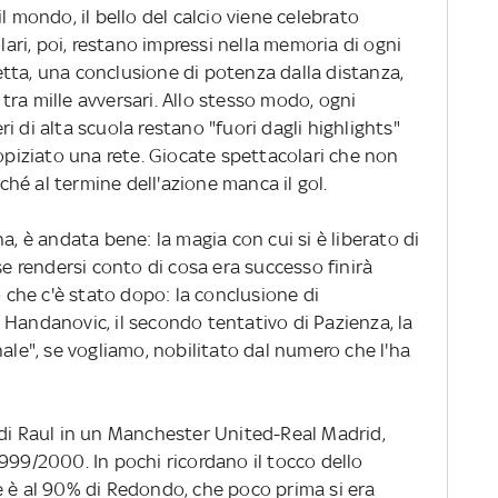
l mondo, il bello del calcio viene celebrato
olari, poi, restano impressi nella memoria di ogni
tta, una conclusione di potenza dalla distanza,
ra mille avversari. Allo stesso modo, ogni
 di alta scuola restano "fuori dagli highlights"
ropiziato una rete. Giocate spettacolari che non
hé al termine dell'azione manca il gol.
a, è andata bene: la magia con cui si è liberato di
 rendersi conto di cosa era successo finirà
ò che c'è stato dopo: la conclusione di
 Handanovic, il secondo tentativo di Pazienza, la
nale", se vogliamo, nobilitato dal numero che l'ha
gol di Raul in un Manchester United-Real Madrid,
999/2000. In pochi ricordano il tocco dello
e è al 90% di Redondo, che poco prima si era