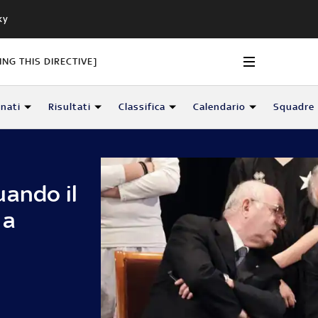
ky
NG THIS DIRECTIVE]
nati
Risultati
Classifica
Calendario
Squadre
uando il
 a