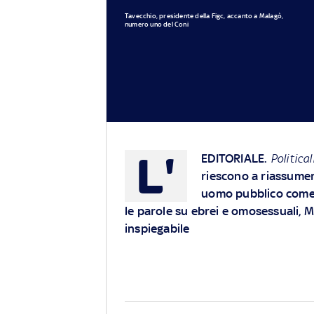
Tavecchio, presidente della Figc, accanto a Malagò,
numero uno del Coni
L'
EDITORIALE
.
Political
riescono a riassume
uomo pubblico come 
le parole su ebrei e omosessuali, M
inspiegabile