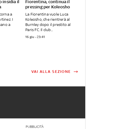
 insidia il
Fiorentina, continua il
a
pressing per Koleosho
 torna a
La Fiorentina vuole Luca
rtinez. I
Koleosho, che rientrerà al
uano a
Burnley dopo il prestito al
Paris FC. Il club...
16 giu - 23:41
VAI ALLA SEZIONE
PUBBLICITÀ