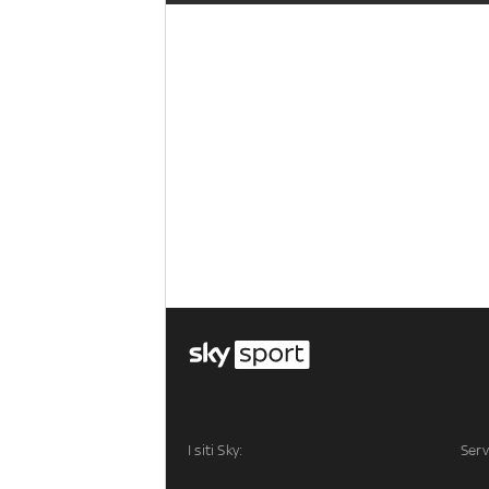
I siti Sky:
Serv