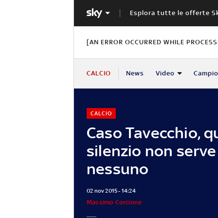
Esplora tutte le offerte S
[AN ERROR OCCURRED WHILE PROCESSI
CALCIO
News
Video
Campio
CALCIO
Caso Tavecchio, q
silenzio non serve
nessuno
02 nov 2015 - 14:24
Massimo Corcione