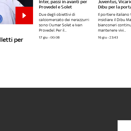
Inter, passi in avanti per
Juventus, Vicario
Provedel e Solet
Dibu per la port
Due degli obiettivi di
Il portiere italiano
calciomercato dei nerazzurri
insidiare il Dibu Ma
sono Oumar Solet e Ivan
bianconeri contin
Provedel. Per il...
mantenere vivi...
17 giu - 00:08
16 giu - 23:43
letti per