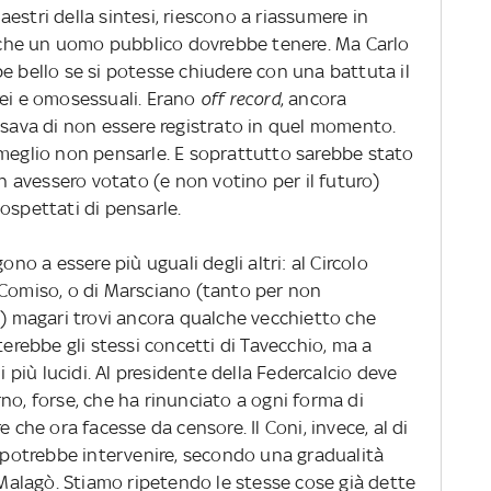
maestri della sintesi, riescono a riassumere in
che un uomo pubblico dovrebbe tenere. Ma Carlo
e bello se si potesse chiudere con una battuta il
rei e omosessuali. Erano
off record
, ancora
nsava di non essere registrato in quel momento.
 meglio non pensarle. E soprattutto sarebbe stato
on avessero votato (e non votino per il futuro)
ospettati di pensarle.
ono a essere più uguali degli altri: al Circolo
 Comiso, o di Marsciano (tanto per non
e) magari trovi ancora qualche vecchietto che
terebbe gli stessi concetti di Tavecchio, ma a
i più lucidi. Al presidente della Federcalcio deve
no, forse, che ha rinunciato a ogni forma di
e che ora facesse da censore. Il Coni, invece, al di
, potrebbe intervenire, secondo una gradualità
i Malagò. Stiamo ripetendo le stesse cose già dette