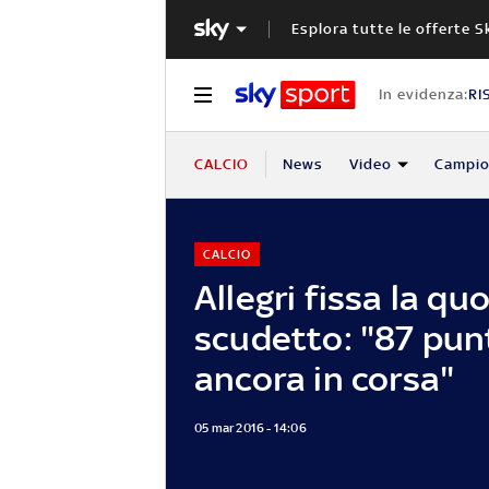
Esplora tutte le offerte S
In evidenza:
RI
CALCIO
News
Video
Campio
CALCIO
Allegri fissa la qu
scudetto: "87 pun
ancora in corsa"
05 mar 2016 - 14:06