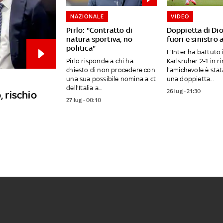
NAZIONALE
VIDEO
Pirlo: "Contratto di
Doppietta di Dio
natura sportiva, no
fuori e sinistro 
politica"
L'Inter ha battuto i
Pirlo risponde a chi ha
Karlsruher 2-1 in r
chiesto di non procedere con
l'amichevole è sta
una sua possibile nomina a ct
una doppietta...
dell'Italia a...
26 lug - 21:30
, rischio
27 lug - 00:10