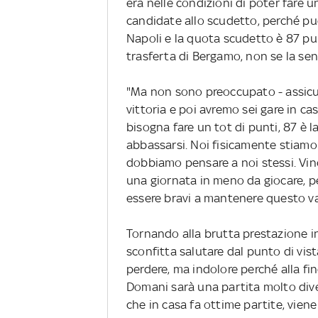
era nelle condizioni di poter fare u
candidate allo scudetto, perché può
Napoli e la quota scudetto è 87 punti
trasferta di Bergamo, non se la sente
"Ma non sono preoccupato - assicur
vittoria e poi avremo sei gare in ca
bisogna fare un tot di punti, 87 è
abbassarsi. Noi fisicamente stiam
dobbiamo pensare a noi stessi. Vi
una giornata in meno da giocare, p
essere bravi a mantenere questo va
Tornando alla brutta prestazione in
sconfitta salutare dal punto di vis
perdere, ma indolore perché alla fin
Domani sarà una partita molto dive
che in casa fa ottime partite, vien