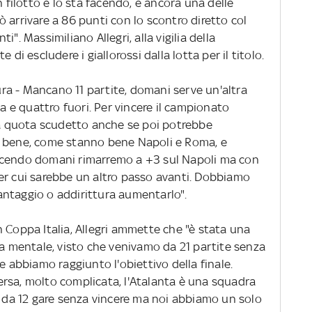
n filotto e lo sta facendo, è ancora una delle
 arrivare a 86 punti con lo scontro diretto col
". Massimiliano Allegri, alla vigilia della
 di escludere i giallorossi dalla lotta per il titolo.
a - Mancano 11 partite, domani serve un'altra
sa e quattro fuori. Per vincere il campionato
 la quota scudetto anche se poi potrebbe
o bene, come stanno bene Napoli e Roma, e
ncendo domani rimarremo a +3 sul Napoli ma con
er cui sarebbe un altro passo avanti. Dobbiamo
ntaggio o addirittura aumentarlo".
 Coppa Italia, Allegri ammette che "è stata una
ta mentale, visto che venivamo da 21 partite senza
e abbiamo raggiunto l'obiettivo della finale.
rsa, molto complicata, l'Atalanta è una squadra
e da 12 gare senza vincere ma noi abbiamo un solo