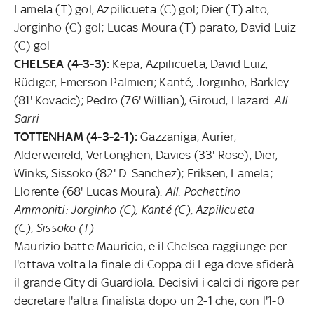
Lamela (T) gol, Azpilicueta (C) gol; Dier (T) alto,
Jorginho (C) gol; Lucas Moura (T) parato, David Luiz
(C) gol
CHELSEA (4-3-3):
Kepa; Azpilicueta, David Luiz,
Rüdiger, Emerson Palmieri; Kanté, Jorginho, Barkley
(81' Kovacic); Pedro (76' Willian), Giroud, Hazard.
All:
Sarri
TOTTENHAM (4-3-2-1):
Gazzaniga; Aurier,
Alderweireld, Vertonghen, Davies (33' Rose); Dier,
Winks, Sissoko (82' D. Sanchez); Eriksen, Lamela;
Llorente (68' Lucas Moura).
All. Pochettino
Ammoniti:
Jorginho (C), Kanté (C), Azpilicueta
(C), Sissoko (T)
Maurizio batte Mauricio, e il Chelsea raggiunge per
l'ottava volta la finale di Coppa di Lega dove sfiderà
il grande City di Guardiola. Decisivi i calci di rigore per
decretare l'altra finalista dopo un 2-1 che, con l'1-0