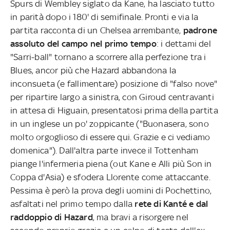
Spurs di Wembley siglato da Kane, ha lasciato tutto
in parità dopo i 180' di semifinale. Pronti e via la
partita racconta di un Chelsea arrembante,
padrone
assoluto del campo nel primo tempo
: i dettami del
"Sarri-ball" tornano a scorrere alla perfezione tra i
Blues, ancor più che Hazard abbandona la
inconsueta (e fallimentare) posizione di "falso nove"
per ripartire largo a sinistra, con Giroud centravanti
in attesa di Higuain, presentatosi prima della partita
in un inglese un po' zoppicante ("Buonasera, sono
molto orgoglioso di essere qui. Grazie e ci vediamo
domenica"). Dall'altra parte invece il Tottenham
piange l'infermeria piena (out Kane e Alli più Son in
Coppa d'Asia) e sfodera Llorente come attaccante.
Pessima è però la prova degli uomini di Pochettino,
asfaltati nel primo tempo dalla
rete di Kanté e dal
raddoppio di Hazard
, ma bravi a risorgere nel