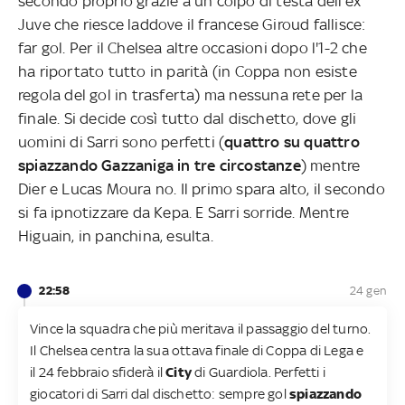
secondo proprio grazie a un colpo di testa dell'ex
Juve che riesce laddove il francese Giroud fallisce:
far gol. Per il Chelsea altre occasioni dopo l'1-2 che
ha riportato tutto in parità (in Coppa non esiste
regola del gol in trasferta) ma nessuna rete per la
finale. Si decide così tutto dal dischetto, dove gli
uomini di Sarri sono perfetti (
quattro su quattro
spiazzando Gazzaniga in tre circostanze
) mentre
Dier e Lucas Moura no. Il primo spara alto, il secondo
si fa ipnotizzare da Kepa. E Sarri sorride. Mentre
Higuain, in panchina, esulta.
22:58
24 gen
Vince la squadra che più meritava il passaggio del turno.
Il Chelsea centra la sua ottava finale di Coppa di Lega e
il 24 febbraio sfiderà il
City
di Guardiola. Perfetti i
giocatori di Sarri dal dischetto: sempre gol
spiazzando