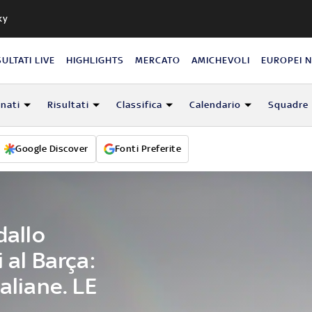
ky
SULTATI LIVE
HIGHLIGHTS
MERCATO
AMICHEVOLI
EUROPEI 
nati
Risultati
Classifica
Calendario
Squadre
Google Discover
Fonti Preferite
dallo
 al Barça:
aliane. LE