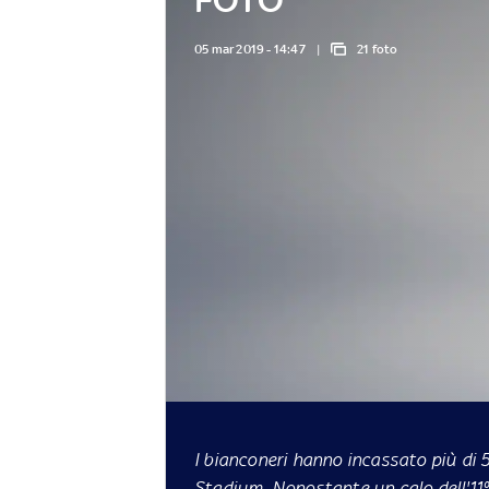
05 mar 2019 - 14:47
21 foto
I bianconeri hanno incassato più di 5
Stadium. Nonostante un calo dell'11%