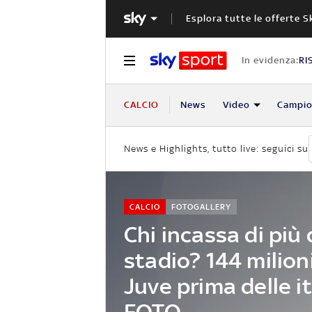
Esplora tutte le offerte S
In evidenza:
RI
CALCIO
News
Video
Campio
News e Highlights, tutto live: seguici su
CALCIO
FOTOGALLERY
Chi incassa di più 
stadio? 144 milioni
Juve prima delle it
FOTO