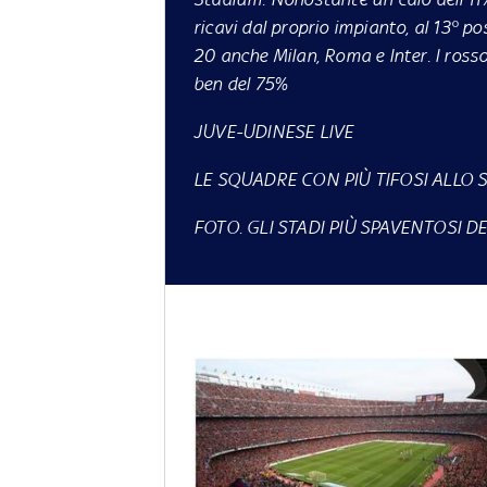
ricavi dal proprio impianto, al 13° po
20 anche Milan, Roma e Inter. I ros
ben del 75%
JUVE-UDINESE LIVE
LE SQUADRE CON PIÙ TIFOSI ALLO S
FOTO. GLI STADI PIÙ SPAVENTOSI 