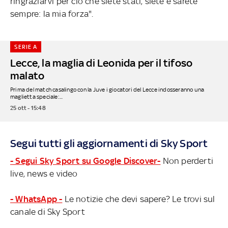
ringraziarvi per ciò che siete stati, siete e sarete
sempre: la mia forza".
SERIE A
Lecce, la maglia di Leonida per il tifoso
malato
Prima del match casalingo con la Juve i giocatori del Lecce indosseranno una
maglietta speciale:...
25 ott - 15:48
Segui tutti gli aggiornamenti di Sky Sport
- Segui Sky Sport su Google Discover-
Non perderti
live, news e video
- WhatsApp -
Le notizie che devi sapere? Le trovi sul
canale di Sky Sport