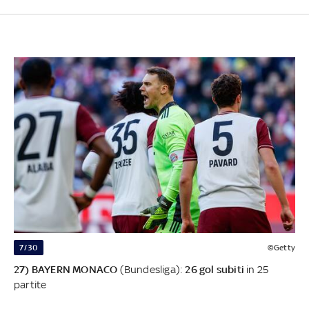
7/30
©Getty
27) BAYERN MONACO
(Bundesliga):
26 gol subiti
in 25
partite