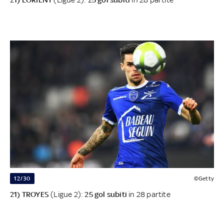
12/30
©Getty
21) TROYES
(Ligue 2):
25 gol subiti
in 28 partite