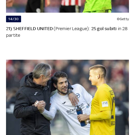
14/30
©Getty
21) SHEFFIELD UNITED
(Premier League):
25 gol subiti
in 28
partite