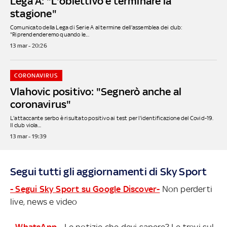
Lega A: "L'obiettivo è terminare la
stagione"
Comunicato della Lega di Serie A al termine dell'assemblea dei club:
"Riprendenderemo quando le...
13 mar - 20:26
CORONAVIRUS
Vlahovic positivo: "Segnerò anche al
coronavirus"
L'attaccante serbo è risultato positivo ai test per l'identificazione del Covid-19.
Il club viola...
13 mar - 19:39
Segui tutti gli aggiornamenti di Sky Sport
- Segui Sky Sport su Google Discover-
Non perderti
live, news e video
- WhatsApp -
Le notizie che devi sapere? Le trovi sul