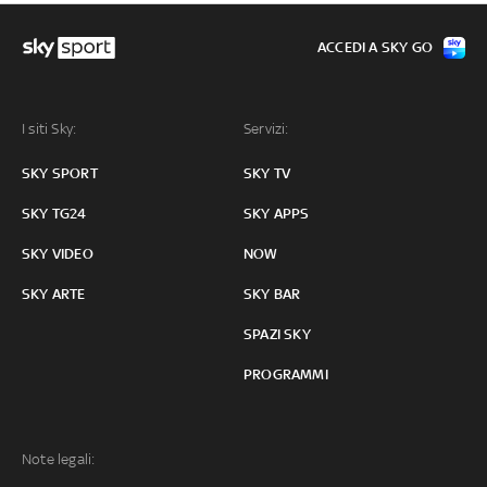
ACCEDI A SKY GO
I siti Sky:
Servizi:
SKY SPORT
SKY TV
SKY TG24
SKY APPS
SKY VIDEO
NOW
SKY ARTE
SKY BAR
SPAZI SKY
PROGRAMMI
Note legali: