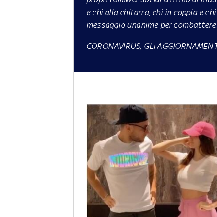
e chi alla chitarra, chi in coppia e c
messaggio unanime per combattere l
CORONAVIRUS, GLI AGGIORNAMENTI