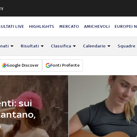
ky
SULTATI LIVE
HIGHLIGHTS
MERCATO
AMICHEVOLI
EUROPEI 
nati
Risultati
Classifica
Calendario
Squadre
Google Discover
Fonti Preferite
nti: sui
 cantano,
o