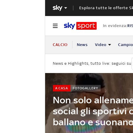
Esplora tutte le offerte S
In evidenza:
RI
CALCIO
News
Video
Campio
News e Highlights, tutto live: seguici su
A CASA
FOTOGALLERY
Non solo allename
social gli sportivi
ballano e suonan