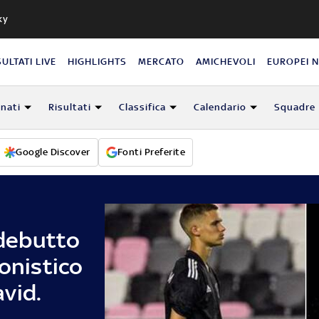
ky
SULTATI LIVE
HIGHLIGHTS
MERCATO
AMICHEVOLI
EUROPEI 
nati
Risultati
Classifica
Calendario
Squadre
Google Discover
Fonti Preferite
debutto
ionistico
avid.