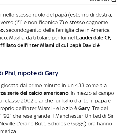
nello stesso ruolo del papà (esterno di destra,
verso (l'11 e non l'iconico 7) e stesso cognome.
eo
, secondogenito della famiglia che in America
co. Maglia da titolare per lui nel
Lauderdale CF,
ffiliato dell'Inter Miami di cui papà David è
 di Phil, nipote di Gary
, giocata dal primo minuto in un 433 come ala
za serie del calcio americano
. In mezzo al campo
ui classe 2002 e anche lui figlio d'arte: il papà è
proprio dell'Inter Miami - e lo zio è
Gary
. Tre dei
of '92" che rese grande il Manchester United di Sir
Neville c'erano Butt, Scholes e Giggs) ora hanno
America.