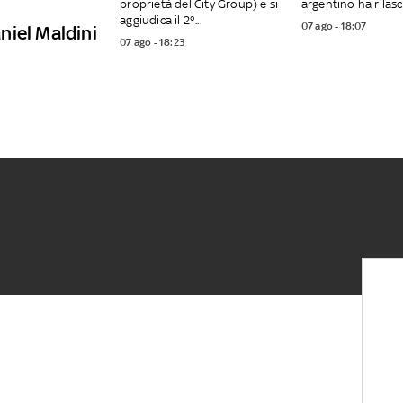
proprietà del City Group) e si
argentino ha rilasci
aggiudica il 2°...
07 ago - 18:07
aniel Maldini
07 ago - 18:23