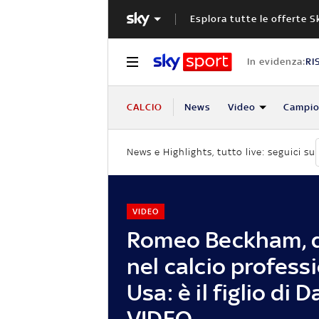
Esplora tutte le offerte S
In evidenza:
RI
CALCIO
News
Video
Campio
News e Highlights, tutto live: seguici su
VIDEO
Romeo Beckham, 
nel calcio profess
Usa: è il figlio di D
VIDEO