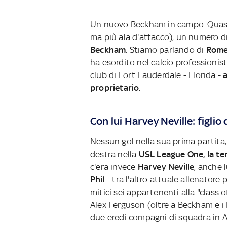
Un nuovo Beckham in campo. Quasi 
ma più ala d'attacco), un numero di
Beckham
. Stiamo parlando di
Rom
ha esordito nel calcio professionisti
club di Fort Lauderdale - Florida -
a
proprietario.
Con lui
Harvey
Neville: figlio
Nessun gol nella sua prima partita
destra nella
USL League One, la ter
c'era invece
Harvey
Neville
, anche l
Phil
- tra l'altro attuale allenatore 
mitici sei appartenenti alla "class 
Alex Ferguson (oltre a Beckham e i 
due eredi compagni di squadra in 