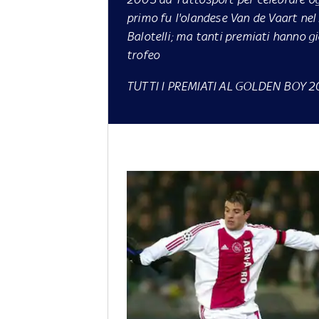
primo fu l'olandese Van de Vaart nel 
Balotelli; ma tanti premiati hanno gi
trofeo
TUTTI I PREMIATI AL GOLDEN BOY 2