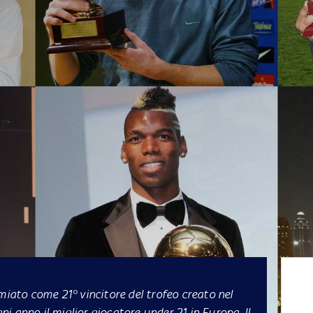
miato come 21° vincitore del trofeo creato nel
i anno il miglior giocatore under 21 in Europa. Il