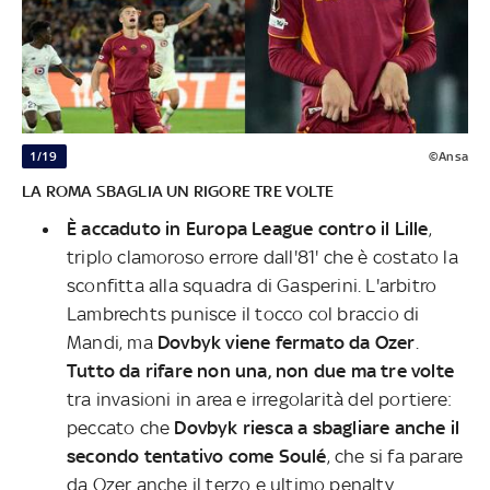
1/19
©Ansa
LA ROMA SBAGLIA UN RIGORE TRE VOLTE
È accaduto in Europa League contro il Lille
,
triplo clamoroso errore dall'81' che è costato la
sconfitta alla squadra di Gasperini. L'arbitro
Lambrechts punisce il tocco col braccio di
Mandi, ma
Dovbyk viene fermato da Ozer
.
Tutto da rifare non una, non due ma tre volte
tra invasioni in area e irregolarità del portiere:
peccato che
Dovbyk riesca a sbagliare anche il
secondo tentativo come Soulé
, che si fa parare
da Ozer anche il terzo e ultimo penalty