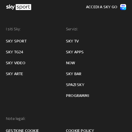
ACCEDI A SKY GO
I siti Sky:
Servizi:
SKY SPORT
SKY TV
SKY TG24
SKY APPS
SKY VIDEO
NOW
SKY ARTE
SKY BAR
SPAZI SKY
PROGRAMMI
Note legali:
GESTIONE COOKIE
COOKIE POLICY