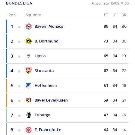
BUNDESLIGA
Aggiornato: 16/05, 17:30
Pos
Squadre
PT
G
DR
1
Bayern Monaco
89
34
86
2
B. Dortmund
73
34
36
3
Lipsia
65
34
19
4
Stoccarda
62
34
22
5
Hoffenheim
61
34
13
6
Bayer Leverkusen
59
34
21
7
Friburgo
47
34
-6
8
E. Francoforte
44
34
-4