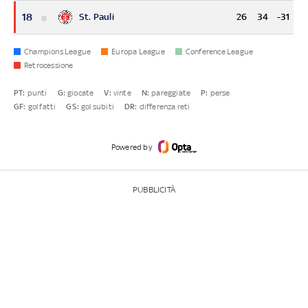
18
St. Pauli
26
34
-31
Champions League
Europa League
Conference League
Retrocessione
PT:
punti
G:
giocate
V:
vinte
N:
pareggiate
P:
perse
GF:
gol fatti
GS:
gol subiti
DR:
differenza reti
Powered by
PUBBLICITÀ