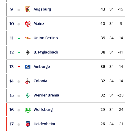
9
Augsburg
43
34
-16
10
Mainz
40
34
-9
11
Union Berlino
39
34
-14
12
B. M'gladbach
38
34
-11
13
Amburgo
38
34
-14
14
Colonia
32
34
-14
15
Werder Brema
32
34
-23
16
Wolfsburg
29
34
-24
17
Heidenheim
26
34
-31