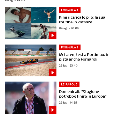
06 ago - 19:40
FORMULA 1
Kimi ricarica le pile: la sua
routine in vacanza
04 ago - 20:09
FORMULA 1
McLaren, test a Portimao: in
pista anche Fornaroli
29 lug - 23:40
LE PAROLE
Domenicali: "Stagione
potrebbe finire in Europa"
29 lug - 14:55