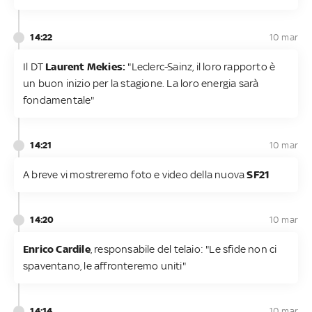
14:22
10 mar
Il DT
Laurent Mekies:
"Leclerc-Sainz, il loro rapporto è
un buon inizio per la stagione. La loro energia sarà
fondamentale"
14:21
10 mar
A breve vi mostreremo foto e video della nuova
SF21
14:20
10 mar
Enrico Cardile
, responsabile del telaio: "Le sfide non ci
spaventano, le affronteremo uniti"
14:14
10 mar