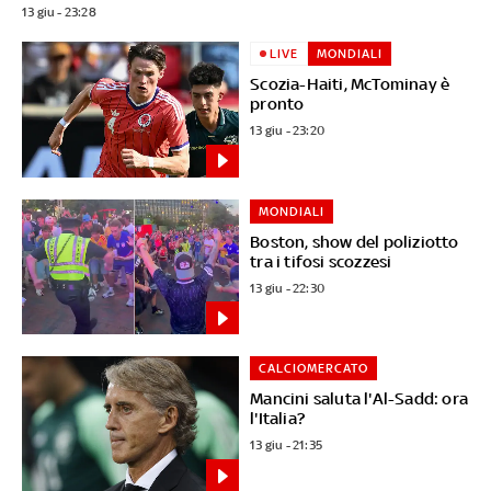
13 giu - 23:28
LIVE
MONDIALI
Scozia-Haiti, McTominay è
pronto
13 giu - 23:20
MONDIALI
Boston, show del poliziotto
tra i tifosi scozzesi
13 giu - 22:30
CALCIOMERCATO
Mancini saluta l'Al-Sadd: ora
l'Italia?
13 giu - 21:35