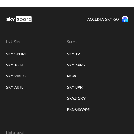
ACCEDI A SKY GO
I siti Sky:
Servizi:
SKY SPORT
SKY TV
SKY TG24
SKY APPS
SKY VIDEO
NOW
SKY ARTE
SKY BAR
SPAZI SKY
PROGRAMMI
Note legali: