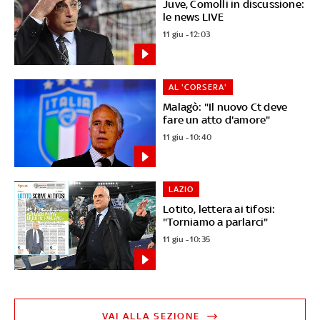
Juve, Comolli in discussione:
le news LIVE
11 giu - 12:03
AL 'CORSERA'
Malagò: "Il nuovo Ct deve
fare un atto d'amore"
11 giu - 10:40
LAZIO
Lotito, lettera ai tifosi:
"Torniamo a parlarci"
11 giu - 10:35
VAI ALLA SEZIONE