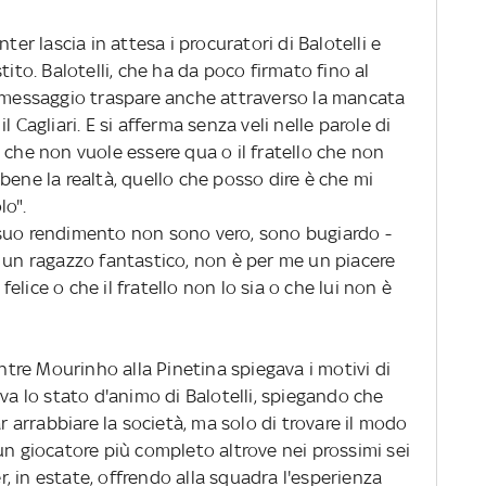
ter lascia in attesa i procuratori di Balotelli e
tito. Balotelli, che ha da poco firmato fino al
l messaggio traspare anche attraverso la mancata
 Cagliari. E si afferma senza veli nelle parole di
 che non vuole essere qua o il fratello che non
bene la realtà, quello che posso dire è che mi
lo".
 suo rendimento non sono vero, sono bugiardo -
' un ragazzo fantastico, non è per me un piacere
lice o che il fratello non lo sia o che lui non è
entre Mourinho alla Pinetina spiegava i motivi di
eva lo stato d'animo di Balotelli, spiegando che
ar arrabbiare la società, ma solo di trovare il modo
un giocatore più completo altrove nei prossimi sei
er, in estate, offrendo alla squadra l'esperienza