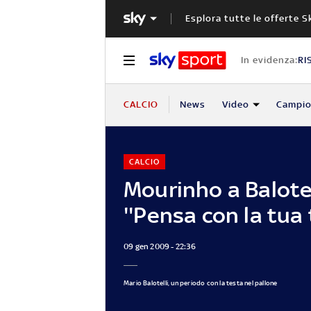
Esplora tutte le offerte S
In evidenza:
RI
CALCIO
News
Video
Campio
CALCIO
Mourinho a Balotel
''Pensa con la tua 
09 gen 2009 - 22:36
Mario Balotelli, un periodo con la testa nel pallone