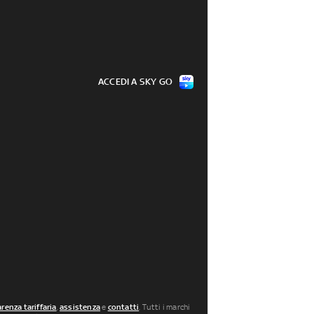
ACCEDI A SKY GO
renza tariffaria
,
assistenza
e
contatti
. Tutti i marchi