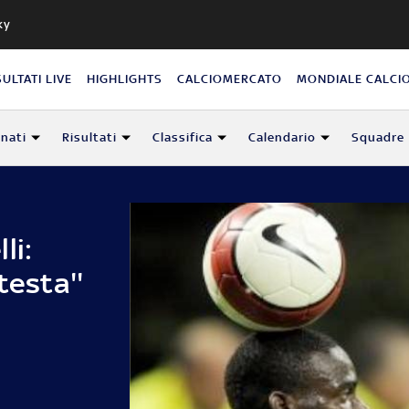
ky
SULTATI LIVE
HIGHLIGHTS
CALCIOMERCATO
MONDIALE CALCI
nati
Risultati
Classifica
Calendario
Squadre
li:
testa''