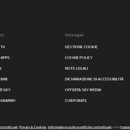
izi:
Note legali:
 TV
GESTIONE COOKIE
 APPS
COOKIE POLICY
W
NOTE LEGALI
 BAR
DICHIARAZIONE DI ACCESSIBILITÀ
ZI SKY
OFFERTA SKY MEDIA
GRAMMI
CORPORATE
contrattuali
,
Privacy & Cookies
,
informazioni sulle modifiche contrattuali
o per
traspa