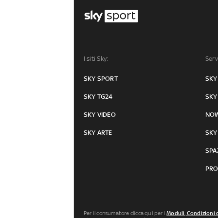
I siti Sky:
Serv
SKY SPORT
SKY
SKY TG24
SKY
SKY VIDEO
NO
SKY ARTE
SKY
SPA
PRO
Per il consumatore clicca qui per i
Moduli, Condizioni 