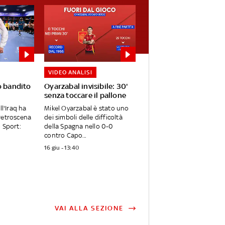
VIDEO ANALISI
o bandito
Oyarzabal invisibile: 30'
senza toccare il pallone
ll'Iraq ha
Mikel Oyarzabal è stato uno
retroscena
dei simboli delle difficoltà
o Sport:
della Spagna nello 0-0
contro Capo...
16 giu - 13:40
VAI ALLA SEZIONE