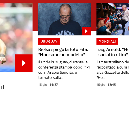
URUGUAY
MONDIALI
Bielsa spiega la foto Fifa:
Iraq, Arnold: "H
"Non sono un modello"
i social in ritiro"
Il Ct dell'Uruguay, durante la
Il Ct australiano de
conferenza stampa dopo l'1-1
raccontato alcuni 
con l'Arabia Saudita, è
a La Gazzetta dell
tornato sulla...
"Ho...
16 giu - 14:37
16 giu - 13:45
il