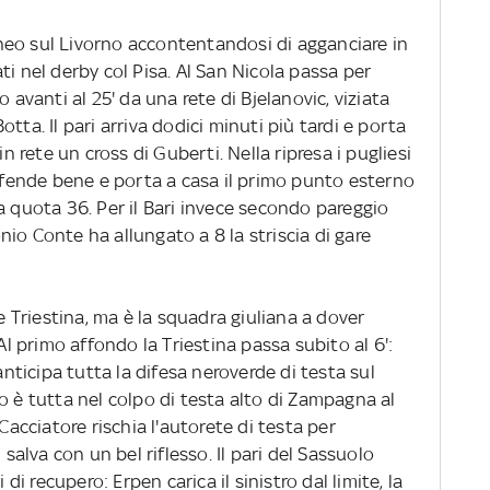
eo sul Livorno accontentandosi di agganciare in
ti nel derby col Pisa. Al San Nicola passa per
 avanti al 25' da una rete di Bjelanovic, viziata
tta. Il pari arriva dodici minuti più tardi e porta
in rete un cross di Guberti. Nella ripresa i pugliesi
difende bene e porta a casa il primo punto esterno
a quota 36. Per il Bari invece secondo pareggio
io Conte ha allungato a 8 la striscia di gare
 e Triestina, ma è la squadra giuliana a dover
 Al primo affondo la Triestina passa subito al 6':
ticipa tutta la difesa neroverde di testa sul
o è tutta nel colpo di testa alto di Zampagna al
 Cacciatore rischia l'autorete di testa per
 salva con un bel riflesso. Il pari del Sassuolo
 di recupero: Erpen carica il sinistro dal limite, la