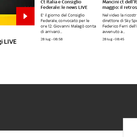
Ct Italia e Consiglio
Mancini ct dell’I
Federale: le news LIVE
maggio: il retro
E' il giorno del Consiglio
Nel video la ricost
Federale, convocato per le
direttore di Sky Sp
ore 12. Giovanni Malagò conta
Federico Ferri dell
di arrivarci...
avvenuto a...
28 lug - 08:58
28 lug - 08:45
i LIVE