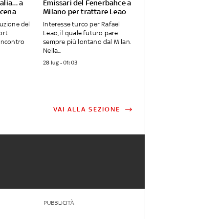
talia… a
Emissari del Fenerbahce a
scena
Milano per trattare Leao
ruzione del
Interesse turco per Rafael
ort
Leao, il quale futuro pare
’incontro
sempre più lontano dal Milan.
Nella...
28 lug - 01:03
VAI ALLA SEZIONE
PUBBLICITÀ