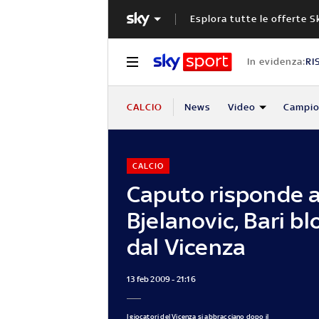
Esplora tutte le offerte S
In evidenza:
RI
CALCIO
News
Video
Campio
CALCIO
Caputo risponde 
Bjelanovic, Bari b
dal Vicenza
13 feb 2009 - 21:16
I giocatori del Vicenza si abbracciano dopo il