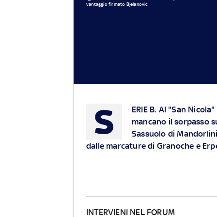
vantaggio firmato Bjelanovic
S
ERIE B. Al "San Nicola"
mancano il sorpasso sul
Sassuolo di Mandorlini 
dalle marcature di Granoche e Erp
INTERVIENI NEL FORUM