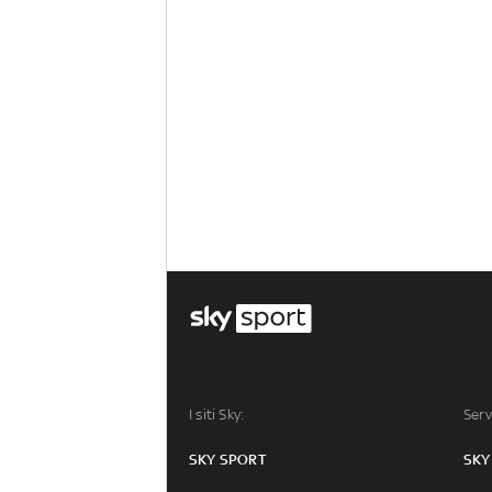
I siti Sky:
Serv
SKY SPORT
SKY