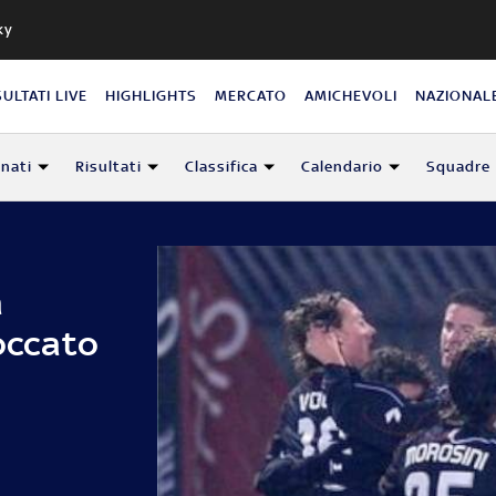
ky
SULTATI LIVE
HIGHLIGHTS
MERCATO
AMICHEVOLI
NAZIONAL
nati
Risultati
Classifica
Calendario
Squadre
a
loccato